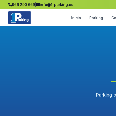
966 290 669
|
info@1-parking.es
Inicio
Parking
Co
Parking p