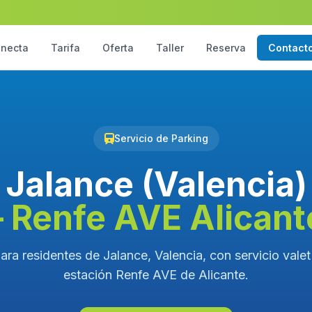
necta
Tarifa
Oferta
Taller
Reserva
Contact
Servicio de Parking
Jalance (Valencia)
– Renfe AVE Alicant
ara residentes de Jalance, Valencia, con servicio valet 
estación Renfe AVE de Alicante.