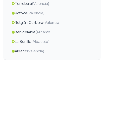
Torrebaja
(Valencia)
Rotova
(Valencia)
Rotglà i Corberà
(Valencia)
Benigembla
(Alicante)
La Bonillo
(Albacete)
Alberic
(Valencia)
Catral
(Alicante)
Riopar
(Albacete)
Llutxent
(Valencia)
Paterna
(Valencia)
Rugat
(Valencia)
Benifla
(Valencia)
Villargordo del Cabriel
(Valencia)