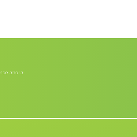
Facheca
(Alicante)
Xirivella
(Valencia)
Munera
(Albacete)
Bienservida
(Albacete)
Javea Xàbia
(Alicante)
Quartell
(Valencia)
ance ahora.
Pinet
(Valencia)
Puerto Lumbreras
(Murcia)
Otos
(Valencia)
lLorcha Orxa
(Alicante)
Rafelbunol Rafelbunyol
(Valencia)
Chulilla
(Valencia)