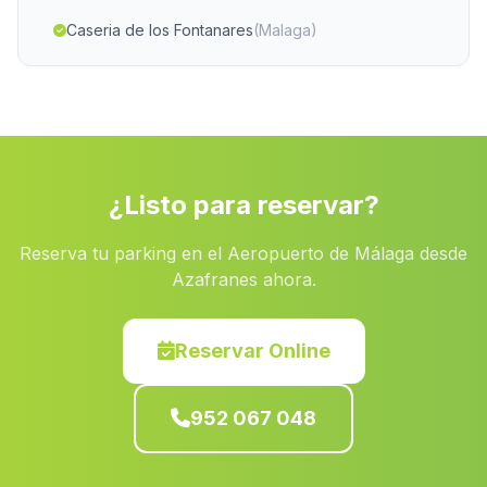
Caseria de los Fontanares
(Malaga)
Espiel
(Malaga)
Dona Mencia
(Malaga)
Huelma
(Malaga)
Aguilar de la Frontera
(Malaga)
¿Listo para reservar?
Caserio Payer
(Malaga)
Reserva tu parking en el Aeropuerto de Málaga desde
Soportújar
(Malaga)
Azafranes ahora.
Quintana
(Malaga)
Lucainena
(Malaga)
Reservar Online
Alcaracejos
(Malaga)
952 067 048
Real Bajo
(Malaga)
Fuente Palmera
(Malaga)