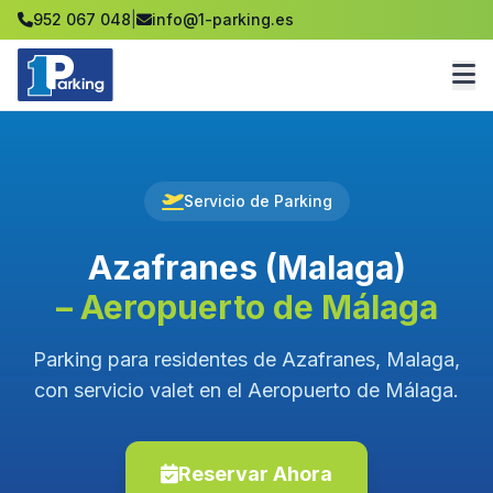
952 067 048
|
info@1-parking.es
Servicio de Parking
Azafranes (Malaga)
– Aeropuerto de Málaga
Parking para residentes de Azafranes, Malaga,
con servicio valet en el Aeropuerto de Málaga.
Reservar Ahora