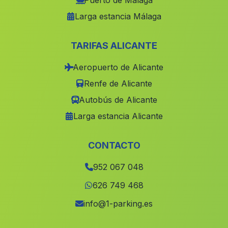
Puerto de Málaga
Larga estancia Málaga
Casas La Lancha
(Malaga)
Barriada La Caleta Guardia
(Malaga)
TARIFAS ALICANTE
La Roda
(Malaga)
Aeropuerto de Alicante
Naquer
(Malaga)
Renfe de Alicante
La Paz
(Malaga)
Autobús de Alicante
Cortijo de los Espinares
(Malaga)
Larga estancia Alicante
Caserio Los Alejos
(Malaga)
Castilleja del Campo
(Malaga)
CONTACTO
Barriada Canales
(Malaga)
952 067 048
Rambla de Juan Manchego
(Malaga)
626 749 468
Barriada Aulabar
(Malaga)
info@1-parking.es
Casas de Carrasco
(Malaga)