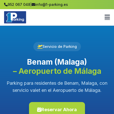
952 067 048
|
info@1-parking.es
Servicio de Parking
Benam (Malaga)
– Aeropuerto de Málaga
Parking para residentes de Benam, Malaga, con
servicio valet en el Aeropuerto de Málaga.
Reservar Ahora