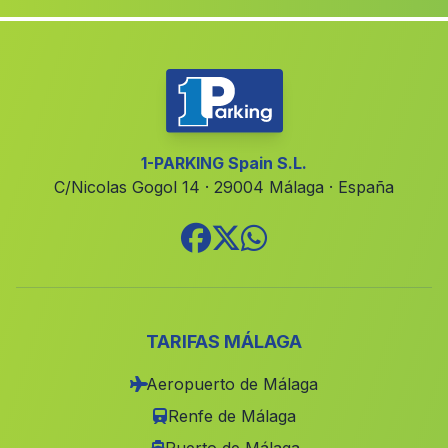
Mina
(Malaga)
Los Rafaeles
(Malaga)
Los Monjos
(Malaga)
Rabo Conejo
(Malaga)
Caserio Tres Fuentes
(Malaga)
1-PARKING Spain S.L.
C/Nicolas Gogol 14 · 29004 Málaga · España
Barriada Rio Grande
(Malaga)
Arroyo de la Plata
(Malaga)
Espoliz
(Malaga)
Cortijo del Teatino
(Malaga)
Gadir
(Malaga)
TARIFAS MÁLAGA
Fonelas
(Malaga)
Aeropuerto de Málaga
Caserio Las Gorgollitas
(Malaga)
Renfe de Málaga
Bejarin
(Malaga)