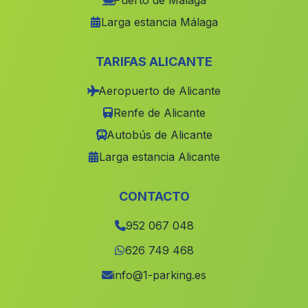
Puerto de Málaga
Larga estancia Málaga
La Iruela
(Malaga)
Cortijada Mazarulleque
(Malaga)
TARIFAS ALICANTE
Caserio Cozcojar
(Malaga)
Aeropuerto de Alicante
Estacar de la Duquesa
(Malaga)
Renfe de Alicante
Arbuniel
(Malaga)
Autobús de Alicante
Caserios El Campillo
(Malaga)
Larga estancia Alicante
Casa La Trinidad
(Malaga)
Caserios Dehesa del Toril
(Malaga)
CONTACTO
Cortijada Haza Mora
(Malaga)
952 067 048
Barrio Pozo del Camino
(Malaga)
626 749 468
Castillejar
(Malaga)
info@1-parking.es
Los Ramirez
(Malaga)