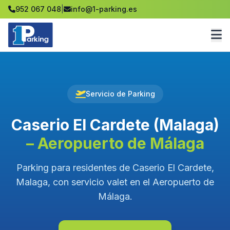
952 067 048
|
info@1-parking.es
Servicio de Parking
Caserio El Cardete (Malaga)
– Aeropuerto de Málaga
Parking para residentes de Caserio El Cardete,
Malaga, con servicio valet en el Aeropuerto de
Málaga.