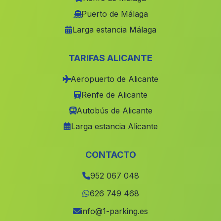
Caserio El Chorrito
(Malaga)
Puerto de Málaga
Larga estancia Málaga
Villanueva del Rosario
(Malaga)
Santonge
(Malaga)
TARIFAS ALICANTE
Genalguacil
(Malaga)
Aeropuerto de Alicante
Los Torrentes
(Malaga)
Renfe de Alicante
Caserio Rio
(Malaga)
Autobús de Alicante
Vista Hermosa
(Malaga)
Larga estancia Alicante
El Pedroso
(Malaga)
Cortijada de Grima
(Malaga)
CONTACTO
Alcaucin
(Malaga)
952 067 048
Caserio Los Carlos
(Malaga)
626 749 468
Caserio La Hoya del Camino
(Malaga)
info@1-parking.es