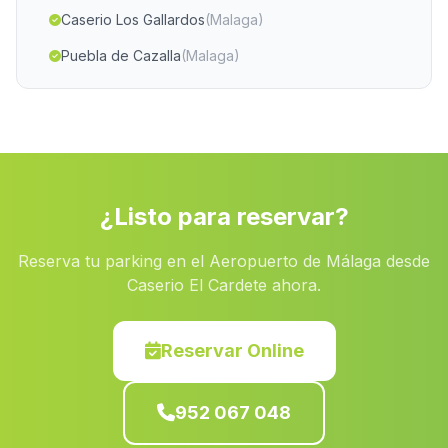
Caserio Los Gallardos
(Malaga)
Puebla de Cazalla
(Malaga)
La Arnilla
(Malaga)
El Castano
(Malaga)
Casas Las Juntas
(Malaga)
Naquer
(Malaga)
¿Listo para reservar?
Los Silos
(Malaga)
Reserva tu parking en el Aeropuerto de Málaga desde
Caserio Los Cortijillos
(Malaga)
Caserio El Cardete ahora.
Los Mundos
(Malaga)
Caserio Cozcojar
(Malaga)
Reservar Online
Caserio Los Archites
(Malaga)
952 067 048
Barrio Cuevas de Rio Baza
(Malaga)