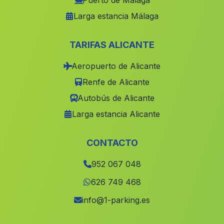
Puerto de Málaga
Larga estancia Málaga
Marchante
(Malaga)
Canada de Miralles
(Malaga)
TARIFAS ALICANTE
Las Cortecillas
(Malaga)
Aeropuerto de Alicante
Badulla
(Malaga)
Renfe de Alicante
El Baul
(Malaga)
Autobús de Alicante
El Haza del Riego
(Malaga)
Larga estancia Alicante
Azores
(Malaga)
Caserio Los Valverdes
(Malaga)
CONTACTO
Cobdar
(Malaga)
952 067 048
Galaroza
(Malaga)
626 749 468
Caserio Almendro
(Malaga)
info@1-parking.es
Torre Agicampe
(Malaga)