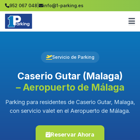
952 067 048
|
info@1-parking.es
Servicio de Parking
Caserio Gutar (Malaga)
– Aeropuerto de Málaga
Parking para residentes de Caserio Gutar, Malaga,
con servicio valet en el Aeropuerto de Málaga.
Reservar Ahora