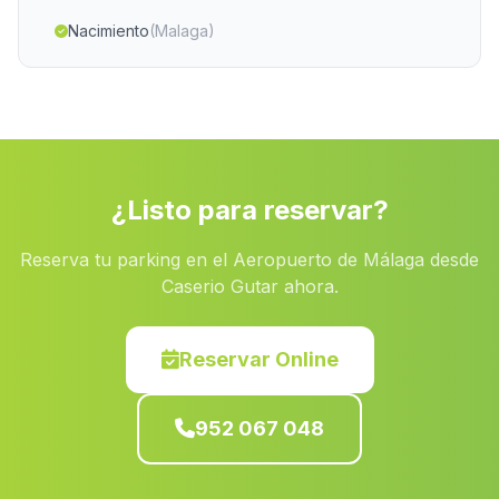
Nacimiento
(Malaga)
Caserio La Cordillera
(Malaga)
Las Erillas
(Malaga)
Mairena del Alcor
(Malaga)
Huetor Tajar
(Malaga)
¿Listo para reservar?
Valdegranada
(Malaga)
Reserva tu parking en el Aeropuerto de Málaga desde
Cortijada Los Jarales
(Malaga)
Caserio Gutar ahora.
El Navazuelo
(Malaga)
Caserio Los Archites
(Malaga)
Reservar Online
Caserio La Vega
(Malaga)
952 067 048
El Altico
(Malaga)
Los Menas
(Malaga)