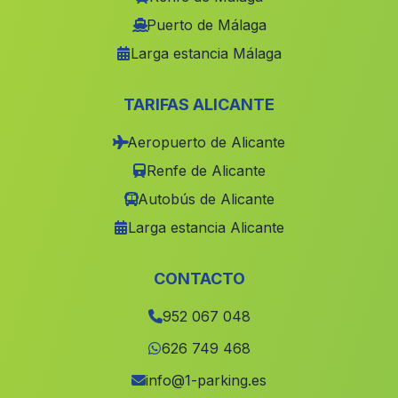
Lendiner
(Malaga)
Puerto de Málaga
Larga estancia Málaga
Fabrica de Gas del Puerto
(Malaga)
Jayena
(Malaga)
TARIFAS ALICANTE
Caserios de Riofrio
(Malaga)
Aeropuerto de Alicante
Toremolinos Malaga
(Malaga)
Renfe de Alicante
El Guijo
(Malaga)
Autobús de Alicante
Caserio Los Escullos
(Malaga)
Larga estancia Alicante
Careguela
(Malaga)
Coria del Rio
(Malaga)
CONTACTO
Monturque
(Malaga)
952 067 048
Barriada Cuevas de las Yeseras
(Malaga)
626 749 468
La Torres de Cotillas
(Malaga)
info@1-parking.es