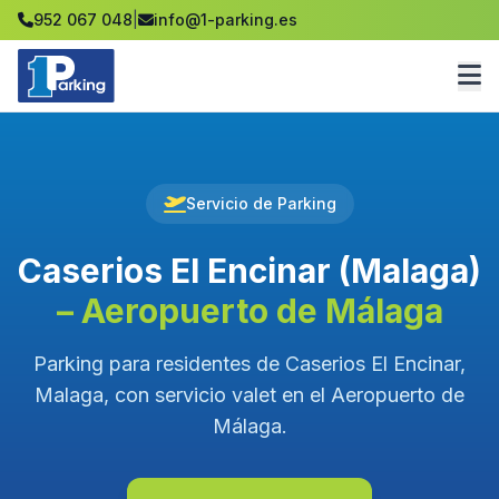
952 067 048
|
info@1-parking.es
Servicio de Parking
Caserios El Encinar (Malaga)
– Aeropuerto de Málaga
Parking para residentes de Caserios El Encinar,
Malaga, con servicio valet en el Aeropuerto de
Málaga.