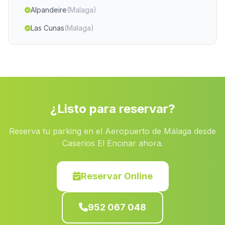
Alpandeire
(Malaga)
Las Cunas
(Malaga)
Dona Marina
(Malaga)
Huecija
(Malaga)
Cortijada Hijar
(Malaga)
La Rambla Grande
(Malaga)
¿Listo para reservar?
La Poderosa
(Malaga)
Reserva tu parking en el Aeropuerto de Málaga desde
Caserio Lomo Pardo
(Malaga)
Caserios El Encinar ahora.
Caserios de Jarata
(Malaga)
Alanis
(Malaga)
Reservar Online
Caserios de la Sierra
(Malaga)
952 067 048
Paymogo
(Malaga)