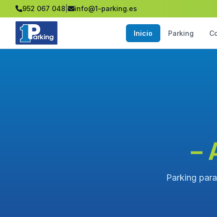
952 067 048
|
info@1-parking.es
Inicio
Parking
C
– 
Parking para