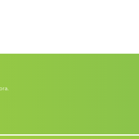
Ogijares
(Malaga)
Los Tristanes
(Malaga)
Morente
(Malaga)
Esfiliana
(Malaga)
Caserio Chozas
(Malaga)
Barrio El Marchal
(Malaga)
Cuevas de Los Ubedas
(Malaga)
ora.
Los Rios
(Malaga)
Canillas de Aceituna
(Malaga)
La Harinosa
(Malaga)
Los Rafaeles
(Malaga)
Caserio Margen de Abajo
(Malaga)