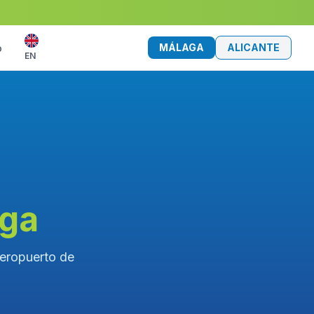
MÁLAGA
ALICANTE
o
EN
aga
Aeropuerto de