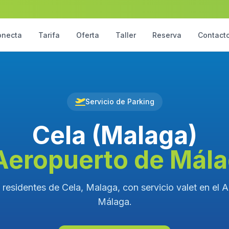
onecta
Tarifa
Oferta
Taller
Reserva
Contact
Servicio de Parking
Cela (Malaga)
Aeropuerto de Mál
 residentes de Cela, Malaga, con servicio valet en el 
Málaga.