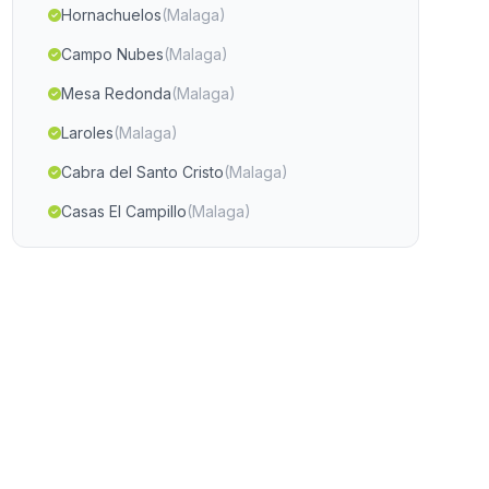
Hornachuelos
(Malaga)
Campo Nubes
(Malaga)
Mesa Redonda
(Malaga)
Laroles
(Malaga)
Cabra del Santo Cristo
(Malaga)
Casas El Campillo
(Malaga)
Arroyo Santo
(Malaga)
Caserio de San Carlos
(Malaga)
Cortijada Velillas
(Malaga)
Cortijada Mazarulleque
(Malaga)
Fuentes de Andalucia
(Malaga)
Las Aljabaras
(Malaga)
Cortijo de Charco
(Malaga)