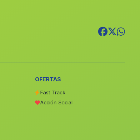
Almenara
(Malaga)
Cherrin
(Malaga)
Arroyo de la Plata
(Malaga)
Estacion Garciez Jimena
(Malaga)
Sorvilan
(Malaga)
Cortijada Nava
(Malaga)
Caserio El Convoy
(Malaga)
OFERTAS
Caserios Dehesa del Toril
(Malaga)
Fast Track
Caserio Cardiles
(Malaga)
Acción Social
Estacion de Vadollano
(Malaga)
Cortijada Ferrerias
(Malaga)
Alamedilla
(Malaga)