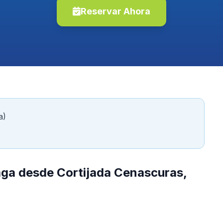
Reservar Ahora
a)
aga desde Cortijada Cenascuras,