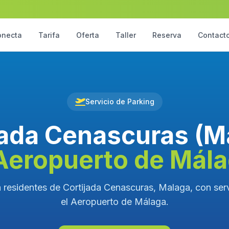
onecta
Tarifa
Oferta
Taller
Reserva
Contact
Servicio de Parking
jada Cenascuras (M
Aeropuerto de Mál
 residentes de Cortijada Cenascuras, Malaga, con serv
el Aeropuerto de Málaga.