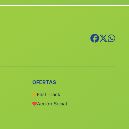
Caserio Los Paredes
(Malaga)
Canada de los Morteros
(Malaga)
Cullera
(Malaga)
San Rafael
(Malaga)
Cortijo del Cerezo
(Malaga)
La Jamula
(Malaga)
Cortijada El Barranco de los Lobos
(Malaga)
Galeras
(Malaga)
OFERTAS
Los Cazaminches
(Malaga)
Fast Track
Las Canalejas
(Malaga)
Acción Social
El Gastor
(Malaga)
Puente de la Sierra
(Malaga)