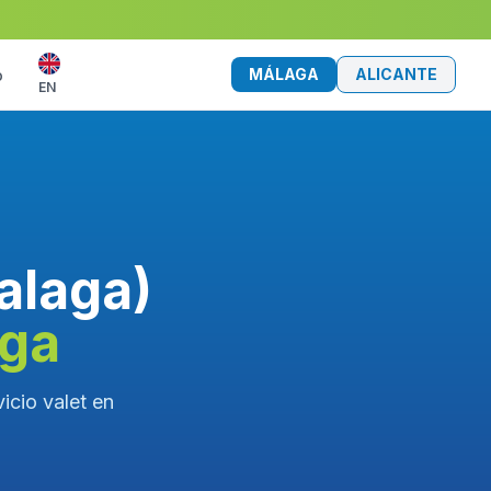
MÁLAGA
ALICANTE
o
EN
alaga)
aga
icio valet en