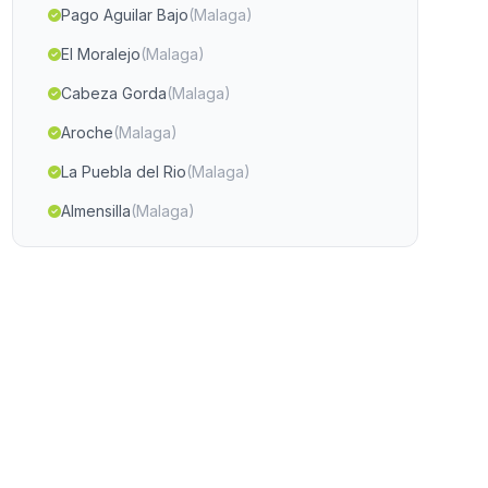
Pago Aguilar Bajo
(Malaga)
El Moralejo
(Malaga)
Cabeza Gorda
(Malaga)
Aroche
(Malaga)
La Puebla del Rio
(Malaga)
Almensilla
(Malaga)
Caserios La Piedra de la Sal
(Malaga)
Los Poyos
(Malaga)
Caserio Los Alamos
(Malaga)
Las Gorgollitas
(Malaga)
Cortijada La Fresnedilla
(Malaga)
Venta de los Santos
(Malaga)
Cortijada Mazarulleque
(Malaga)