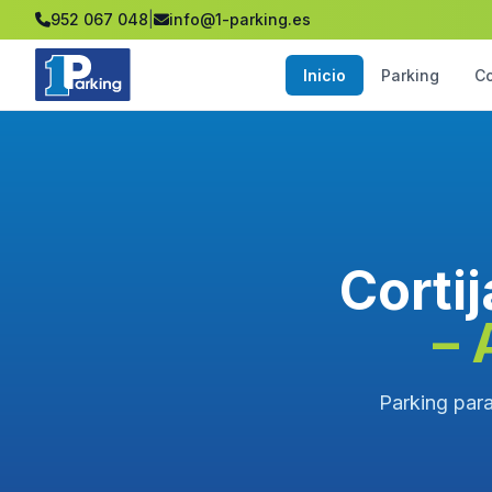
952 067 048
|
info@1-parking.es
Inicio
Parking
C
Corti
– 
Parking para