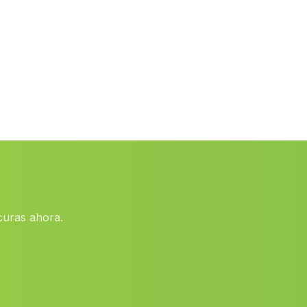
La Tiesa
(Malaga)
Apeadero La Parra
(Malaga)
Caserio La Soledad
(Malaga)
Hijar
(Malaga)
Terre
(Malaga)
Cortijada Los Canos
(Malaga)
Cortijada Los Tablones
(Malaga)
Nieles
(Malaga)
curas ahora.
Costa de Sanlúcar
(Malaga)
Casas Albaida
(Malaga)
Arroyo de la Miel
(Malaga)
Cortijada La Romera
(Malaga)