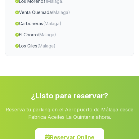
Los Morenos
(Malaga)
Venta Quemada
(Malaga)
Carboneras
(Malaga)
El Chorro
(Malaga)
Los Giles
(Malaga)
Los Manos
(Malaga)
Jadú
(Malaga)
Cortijo de Torralba
(Malaga)
San Vicente
(Malaga)
¿Listo para reservar?
Fuentequemada
(Malaga)
Reserva tu parking en el Aeropuerto de Málaga desde
Caserio Buenavista
(Malaga)
Fabrica Aceites La Quinteria ahora.
Caserio El Frage
(Malaga)
Santo Domingo
(Malaga)
Reservar Online