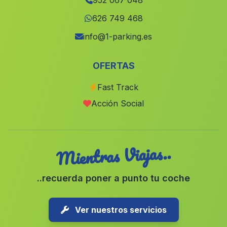
952 067 048
Caserio El Pertiguero
(Malaga)
626 749 468
Villarrasa
(Malaga)
info@1-parking.es
El Acebuche
(Malaga)
OFERTAS
Zahara
(Malaga)
Fast Track
Pena Rubia
(Malaga)
Acción Social
Los Galvez
(Malaga)
Mientras Viajas..
..recuerda poner a punto tu coche
Ver nuestros servicios