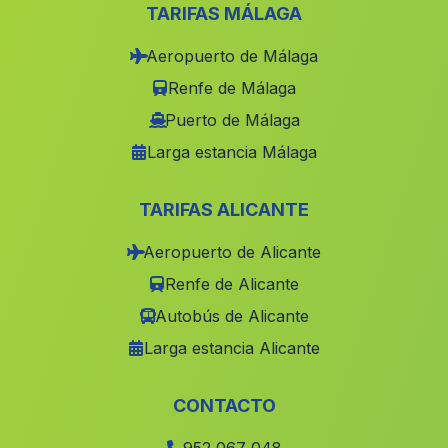
Los Llanos
(Malaga)
TARIFAS MÁLAGA
Tolatan
(Malaga)
Aeropuerto de Málaga
Caserio Las Antillas
(Malaga)
Renfe de Málaga
Cortijada de Pinar de la Vidriera
(Malaga)
Puerto de Málaga
Larga estancia Málaga
Caserio Fuente de la Torre
(Malaga)
Cortijada Almocaizar
(Malaga)
TARIFAS ALICANTE
Caserio Balax
(Malaga)
Aeropuerto de Alicante
Barriada San Roque
(Malaga)
Renfe de Alicante
Las Higueras
(Malaga)
Autobús de Alicante
Ferreirola
(Malaga)
Larga estancia Alicante
Los Molares
(Malaga)
El Algarbejo
(Malaga)
CONTACTO
Caserio Los Morenos
(Malaga)