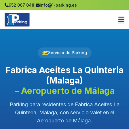
952 067 048
|
info@1-parking.es
Servicio de Parking
Fabrica Aceites La Quinteria
(Malaga)
– Aeropuerto de Málaga
Parking para residentes de Fabrica Aceites La
Quinteria, Malaga, con servicio valet en el
Aeropuerto de Málaga.