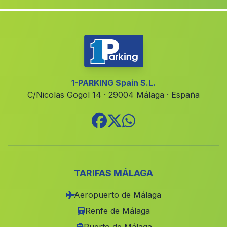
Rambla de Valdiquin
(Malaga)
Penas Negras
(Malaga)
Mina
(Malaga)
Cortijada Pago Aguilar Bajo
(Malaga)
Montejaque
(Malaga)
1-PARKING Spain S.L.
C/Nicolas Gogol 14 · 29004 Málaga · España
Mollina
(Malaga)
Cortijo de Santa Catalina
(Malaga)
Jolúcar
(Malaga)
Benam
(Malaga)
Casa del Morron
(Malaga)
TARIFAS MÁLAGA
Juncosilla
(Malaga)
Aeropuerto de Málaga
Matarredonda
(Malaga)
Renfe de Málaga
Santa Ana la Real
(Malaga)