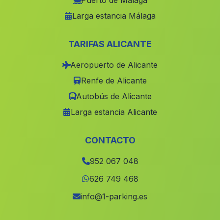
Puerto de Málaga
Larga estancia Málaga
Caserio Pozo del Lobo
(Malaga)
Arroyos
(Malaga)
TARIFAS ALICANTE
Cortijo Las Villas
(Malaga)
Aeropuerto de Alicante
Hortalanca
(Malaga)
Renfe de Alicante
Cambril
(Malaga)
Autobús de Alicante
Mata Bejid
(Malaga)
Larga estancia Alicante
Cortijada Los Sanchos
(Malaga)
Torre de la Higuera
(Malaga)
CONTACTO
Cortijo La Hoya del Camaino
(Malaga)
952 067 048
Secano
(Malaga)
626 749 468
Caserio Arenales y Sevilleja
(Malaga)
info@1-parking.es
Poblado de San Vicente Ferrer
(Malaga)