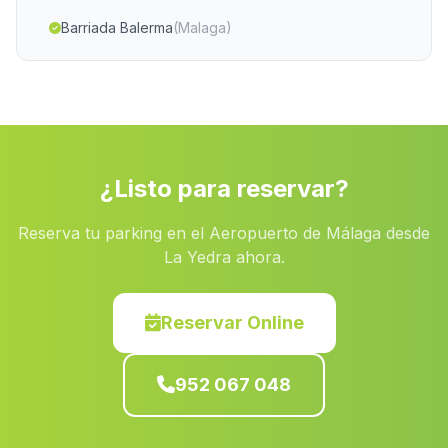
Barriada Balerma
(Malaga)
Perea
(Malaga)
Benamaurel
(Malaga)
Oria
(Malaga)
El Rocio
(Malaga)
¿Listo para reservar?
Caserio El Arroyo de Verdelecho
(Malaga)
Reserva tu parking en el Aeropuerto de Málaga desde
Cuartos Nuevos de Abajo
(Malaga)
La Yedra ahora.
Escacena
(Malaga)
La Ballestera
(Malaga)
Reservar Online
Baena
(Malaga)
952 067 048
Navalcan
(Malaga)
Las Cardonas
(Malaga)