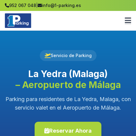
952 067 048
|
info@1-parking.es
Servicio de Parking
La Yedra (Malaga)
– Aeropuerto de Málaga
Parking para residentes de La Yedra, Malaga, con
servicio valet en el Aeropuerto de Málaga.
Reservar Ahora