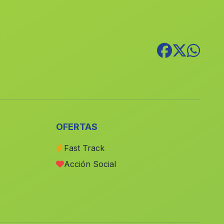
La Canada Ancha
(Malaga)
El Cerro
(Malaga)
Caserio El Arroyo de Verdelecho
(Malaga)
Fuente Palmera
(Malaga)
Porrosillo
(Malaga)
Cenascuras
(Malaga)
Cortijo Puente Honda
(Malaga)
OFERTAS
Cortijo de Cerezo Gordo
(Malaga)
Fast Track
Caserio San Bernardino
(Malaga)
Acción Social
Pelegrinas
(Malaga)
Carraspite
(Malaga)
Caserio Fuente Vera
(Malaga)