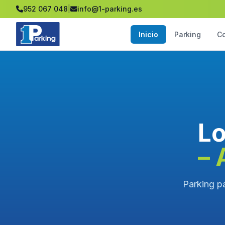
952 067 048
|
info@1-parking.es
Inicio
Parking
C
Lo
– 
Parking p