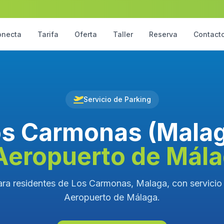
onecta
Tarifa
Oferta
Taller
Reserva
Contact
Servicio de Parking
s Carmonas (Mala
Aeropuerto de Mál
ara residentes de Los Carmonas, Malaga, con servicio v
Aeropuerto de Málaga.