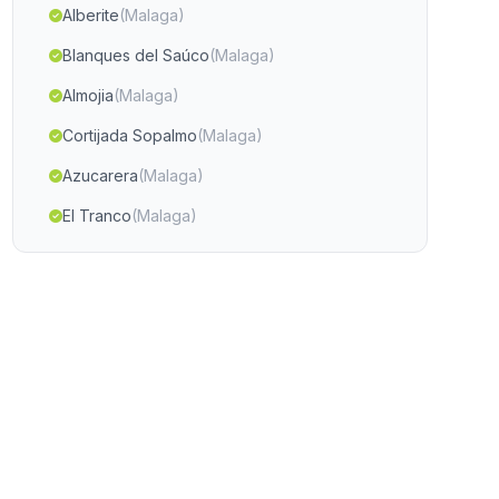
Alberite
(Malaga)
Blanques del Saúco
(Malaga)
Almojia
(Malaga)
Cortijada Sopalmo
(Malaga)
Azucarera
(Malaga)
El Tranco
(Malaga)
Caserio Patronato
(Malaga)
Caserios Almuedano
(Malaga)
El Acebuche
(Malaga)
Loma de la Mesa
(Malaga)
Cotrufes
(Malaga)
Caserio El Cardete
(Malaga)
Colomera
(Malaga)