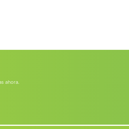
Playa del Hoyo
(Malaga)
La Torre Maria Martin
(Malaga)
El Mayordomo
(Malaga)
Villamartin
(Malaga)
Fabrica Aceite La Crujia
(Malaga)
Las Pocicas
(Malaga)
Los Porteros
(Malaga)
as ahora.
La Torres de Cotillas
(Malaga)
Cuevecillas
(Malaga)
Aspilla
(Malaga)
Caserio Dalid
(Malaga)
Rioseco Alto
(Malaga)