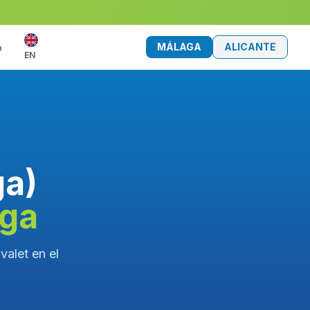
MÁLAGA
ALICANTE
o
EN
ga)
aga
alet en el