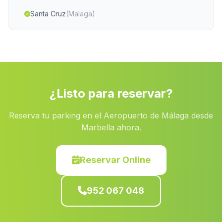
Santa Cruz
(Malaga)
Marimingo
(Malaga)
Galachar
(Malaga)
Casablanca
(Malaga)
Casicas
(Malaga)
¿Listo para reservar?
La Juaida
(Malaga)
Reserva tu parking en el Aeropuerto de Málaga desde
Olias
(Malaga)
Marbella ahora.
Santa Fe
(Malaga)
Caserio Alberite
(Malaga)
Reservar Online
Rivera Palomar
(Malaga)
952 067 048
Estacion de Almonaster
(Malaga)
Caserio Estacion de Gil Marquez
(Malaga)