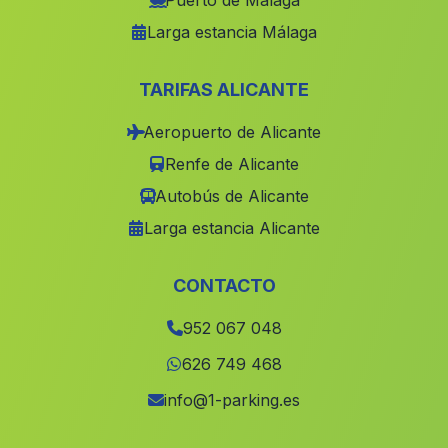
Puerto de Málaga
Larga estancia Málaga
Cuevas de Lavaderas
(Malaga)
Cortijo Fuente Palacios
(Malaga)
TARIFAS ALICANTE
Barriada Estacion de Hijate
(Malaga)
Aeropuerto de Alicante
Caserio La Parrilla
(Malaga)
Renfe de Alicante
Pena del Hierro
(Malaga)
Autobús de Alicante
Garrucha
(Malaga)
Larga estancia Alicante
Valdepenas
(Malaga)
Caserio Los Centenares
(Malaga)
CONTACTO
Ánsola
(Malaga)
952 067 048
Fuente Leiva
(Malaga)
626 749 468
Guadalcanal
(Malaga)
info@1-parking.es
Valdelamusa
(Malaga)