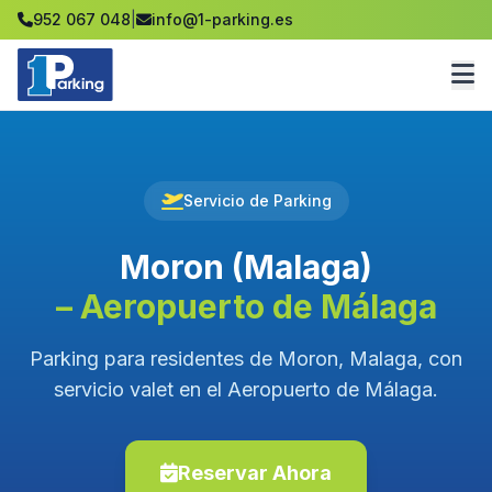
952 067 048
|
info@1-parking.es
Servicio de Parking
Moron (Malaga)
– Aeropuerto de Málaga
Parking para residentes de Moron, Malaga, con
servicio valet en el Aeropuerto de Málaga.
Reservar Ahora