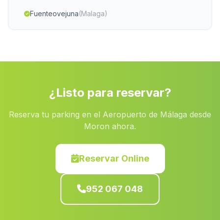
Fuenteovejuna
(Malaga)
Cortijada Estacion de Purchena
(Malaga)
Barjis
(Malaga)
Caserio Rambla del Agua
(Malaga)
Solana del Valle
(Malaga)
¿Listo para reservar?
Velerda
(Malaga)
Reserva tu parking en el Aeropuerto de Málaga desde
Herrera
(Malaga)
Moron ahora.
Sancti Petri
(Malaga)
Caserio San Martin
(Malaga)
Reservar Online
Alberite
(Malaga)
952 067 048
Bubion
(Malaga)
Cobatillas
(Malaga)