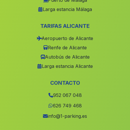
Puerto de Málaga
Larga estancia Málaga
Cuevas Barranco de las Yeseras
(Malaga)
Cortijada La Muna
(Malaga)
TARIFAS ALICANTE
Caserio Guitamarin
(Malaga)
Aeropuerto de Alicante
Carmona
(Malaga)
Renfe de Alicante
El Rincon
(Malaga)
Autobús de Alicante
Estacar de la Duquesa
(Malaga)
Larga estancia Alicante
Canete de las Torres
(Malaga)
Consolacion
(Malaga)
CONTACTO
Los Madroneros
(Malaga)
952 067 048
Barriada Guardias Viejas
(Malaga)
626 749 468
Cortijada Moncayo
(Malaga)
info@1-parking.es
Albaida
(Malaga)