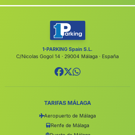
Caserio Vega de la Higuera
(Malaga)
Moratalla
(Malaga)
El Barranco de los Lobos
(Malaga)
La Higuera
(Malaga)
Cazalla de la Sierra
(Malaga)
1-PARKING Spain S.L.
C/Nicolas Gogol 14 · 29004 Málaga · España
Guadarranque
(Malaga)
Otivar
(Malaga)
Fique
(Malaga)
San Lazaro
(Malaga)
Zafarraya
(Malaga)
TARIFAS MÁLAGA
El Hoyo
(Malaga)
Aeropuerto de Málaga
Pozo del Lobo
(Malaga)
Renfe de Málaga
Caserio Cantarilla
(Malaga)