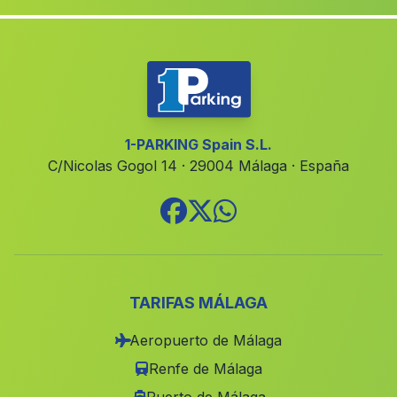
La Algaba
(Malaga)
Capileira
(Malaga)
Casa de Megina
(Malaga)
El Ojuelo
(Malaga)
Cortijada Las Viudas
(Malaga)
1-PARKING Spain S.L.
C/Nicolas Gogol 14 · 29004 Málaga · España
Cortijos Nuevos del Campo
(Malaga)
Higuera de Arjona
(Malaga)
Caserio Tobos
(Malaga)
Caserio Anina
(Malaga)
Sunlucar de Barrameda
(Malaga)
TARIFAS MÁLAGA
El Albarico
(Malaga)
Aeropuerto de Málaga
Caserio Charcon
(Malaga)
Renfe de Málaga
Dalias
(Malaga)