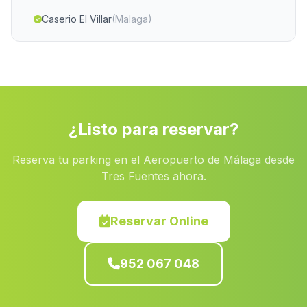
Caserio El Villar
(Malaga)
Fuente Caldera
(Malaga)
El Alambique
(Malaga)
Peroamigo
(Malaga)
Guillena
(Malaga)
¿Listo para reservar?
Barriada San Torcuato
(Malaga)
Reserva tu parking en el Aeropuerto de Málaga desde
El Llano de Don Antonio
(Malaga)
Tres Fuentes ahora.
La Antilla
(Malaga)
Los Matreros
(Malaga)
Reservar Online
Lo de la Vieja
(Malaga)
952 067 048
Castellar de la Frontera
(Malaga)
Villaran
(Malaga)