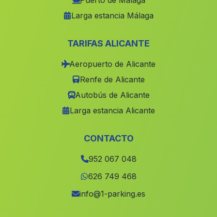
Puerto de Málaga
Larga estancia Málaga
Fargue
(Malaga)
Caserio Peral
(Malaga)
TARIFAS ALICANTE
El Saucejo
(Malaga)
Aeropuerto de Alicante
Deifontes
(Malaga)
Renfe de Alicante
Estacion
(Malaga)
Autobús de Alicante
Caserio Los Murtales
(Malaga)
Larga estancia Alicante
Cortijada Rambla de Valdiquin
(Malaga)
Benaojan
(Malaga)
CONTACTO
La Estacion de Benacazon
(Malaga)
952 067 048
La Sierra
(Malaga)
626 749 468
El Charcon
(Malaga)
info@1-parking.es
Cortijada Estacion de Purchena
(Malaga)