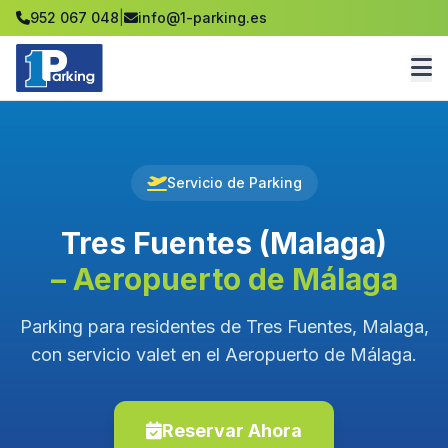
952 067 048
|
info@1-parking.es
Servicio de Parking
Tres Fuentes (Malaga)
– Aeropuerto de Málaga
Parking para residentes de Tres Fuentes, Malaga,
con servicio valet en el Aeropuerto de Málaga.
Reservar Ahora