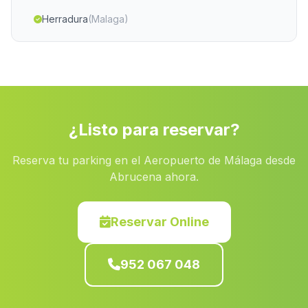
Herradura
(Malaga)
Caserio Centenil
(Malaga)
Caserio El Solete Alto
(Malaga)
Villablanca
(Malaga)
Cortijo de Marimingo
(Malaga)
¿Listo para reservar?
Valencina de la Concepcion
(Malaga)
Reserva tu parking en el Aeropuerto de Málaga desde
Caserio El Anchuron
(Malaga)
Abrucena ahora.
Caserios Las Jarillas
(Malaga)
Casas Los Marines
(Malaga)
Reservar Online
Nava
(Malaga)
952 067 048
Caserios de Jarata
(Malaga)
Almayate Bajo
(Malaga)