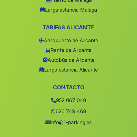
Puerto de Málaga
Larga estancia Málaga
Gil Marquez
(Malaga)
Cortijada de Bodurria
(Malaga)
TARIFAS ALICANTE
Teja
(Malaga)
Aeropuerto de Alicante
Casas Bugejar
(Malaga)
Renfe de Alicante
Aguadux
(Malaga)
Autobús de Alicante
Caserio Anina
(Malaga)
Larga estancia Alicante
Barrio de Fernan Núnez
(Malaga)
Zorrillas
(Malaga)
CONTACTO
Cortijada de los Anchos
(Malaga)
952 067 048
Cortijada Santa Catalina
(Malaga)
626 749 468
Cortijada Las Viudas
(Malaga)
info@1-parking.es
Caserio Los Monjos
(Malaga)