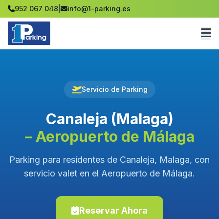
952 067 048
|
info@1-parking.es
Servicio de Parking
Canaleja (Malaga)
– Aeropuerto de Málaga
Parking para residentes de Canaleja, Malaga, con
servicio valet en el Aeropuerto de Málaga.
Reservar Ahora