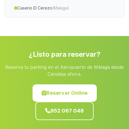
Caserio El Cerezo
(Malaga)
Cortijo de Espanta Palomas
(Malaga)
Chite
(Malaga)
Caserio Los Valverdes
(Malaga)
Caserio El Frances
(Malaga)
¿Listo para reservar?
Barriada Cuevas de Mayo
(Malaga)
Reserva tu parking en el Aeropuerto de Málaga desde
Lora del Rio
(Malaga)
Canaleja ahora.
Los Poyos
(Malaga)
Caserio El Algarabejo
(Malaga)
Reservar Online
Casa Badulla
(Malaga)
952 067 048
Los Donatos
(Malaga)
Almonaster
(Malaga)