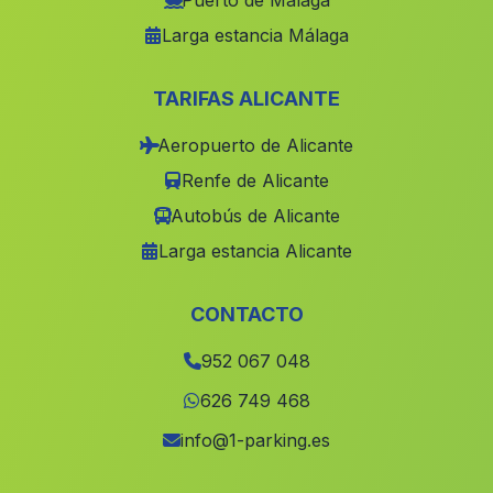
Puerto de Málaga
Larga estancia Málaga
Caserio El Pozo del Capitan
(Malaga)
Cortijada Las Norias
(Malaga)
TARIFAS ALICANTE
Cobatillas
(Malaga)
Aeropuerto de Alicante
Los Murtales
(Malaga)
Renfe de Alicante
Los Rosales
(Malaga)
Autobús de Alicante
Caserio Carraca
(Malaga)
Larga estancia Alicante
Hacienda de la Soledad
(Malaga)
Cortijada Peguerillas
(Malaga)
CONTACTO
Tierras Nuevas
(Malaga)
952 067 048
Las Molineras
(Malaga)
626 749 468
El Pedroso
(Malaga)
info@1-parking.es
Higuera de Arjona
(Malaga)