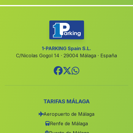
Casas Ibanez
(Malaga)
Valbueno
(Malaga)
Los Amarguillos
(Malaga)
Bobadilla
(Malaga)
Valsequillo
(Malaga)
1-PARKING Spain S.L.
C/Nicolas Gogol 14 · 29004 Málaga · España
Hinojos
(Malaga)
Fornes
(Malaga)
El Palaces
(Malaga)
Alqueria Fargue
(Malaga)
Cortijo El Pozuelo
(Malaga)
TARIFAS MÁLAGA
Cortijos del Carcamo
(Malaga)
Aeropuerto de Málaga
Cortijo del Pozuelo
(Malaga)
Renfe de Málaga
Bogas
(Malaga)