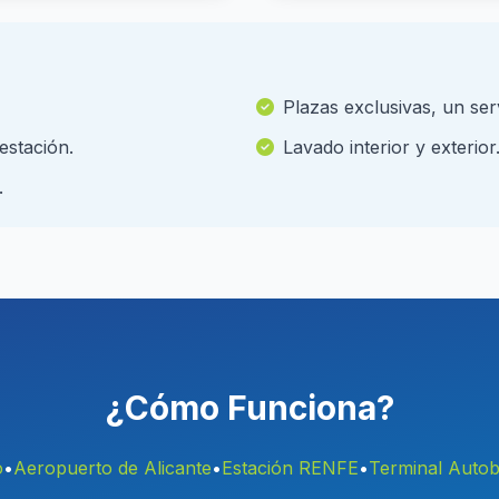
Plazas exclusivas, un serv
 estación.
Lavado interior y exterior
.
¿Cómo Funciona?
o
•
Aeropuerto de Alicante
•
Estación RENFE
•
Terminal Auto