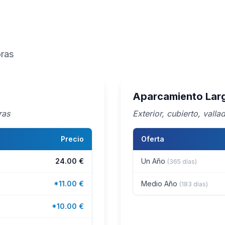
oras
Aparcamiento Larg
ras
Exterior, cubierto, vall
Precio
Oferta
24.00 €
Un Año
(365 días)
*11.00 €
Medio Año
(183 días)
*10.00 €