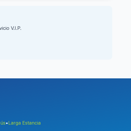
icio V.I.P.
.
bús
•
Larga Estancia