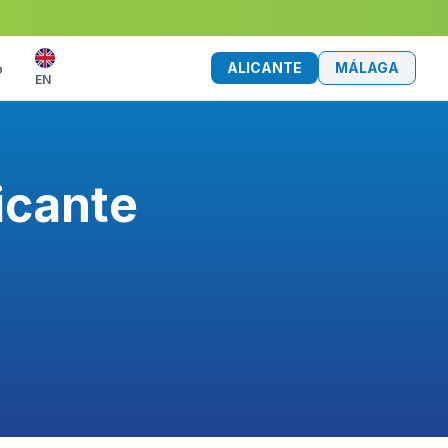
ALICANTE
MÁLAGA
o
EN
icante