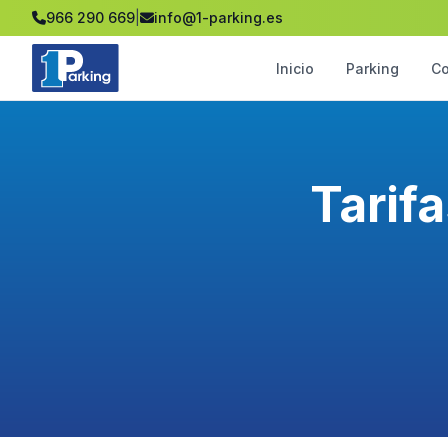
966 290 669
|
info@1-parking.es
Inicio
Parking
Co
Tarif