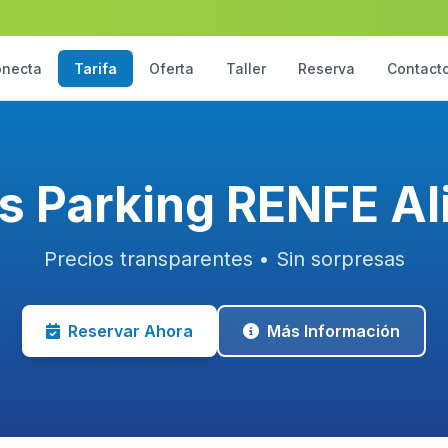
necta
Tarifa
Oferta
Taller
Reserva
Contact
as Parking RENFE Al
Precios transparentes • Sin sorpresas
Reservar Ahora
Más Información