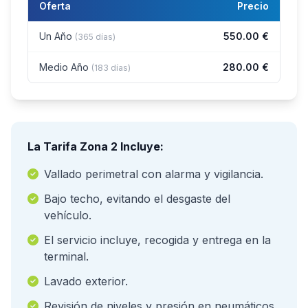
Oferta
Precio
Un Año
550.00 €
(365 días)
Medio Año
280.00 €
(183 días)
La Tarifa Zona 2 Incluye:
Vallado perimetral con alarma y vigilancia.
Bajo techo, evitando el desgaste del
vehículo.
El servicio incluye, recogida y entrega en la
terminal.
Lavado exterior.
Revisión de niveles y presión en neumáticos.