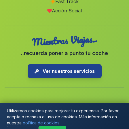
Fast Track
Acción Social
Mientras Viajas..
..recuerda poner a punto tu coche
Ver nuestros servicios
Copyright © 2026 1-Parking Spain S.L. Todos los derechos
Utilizamos cookies para mejorar tu experiencia. Por favor,
reservados.
acepta o rechaza el uso de cookies. Más información en
Política de Cookies
|
Preferencias de cookies
|
nuestra
política de cookies
.
Términos y Condiciones
|
Blog