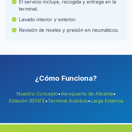
El servicio incluye, recogida y entrega en la
terminal.
Lavado interior y exterior.
Revisión de niveles y presión en neumáticos.
¿Cómo Funciona?
Nuestro Concepto
•
Aeropuerto de Alicante
•
Estación RENFE
•
Terminal Autobús
•
Larga Estancia