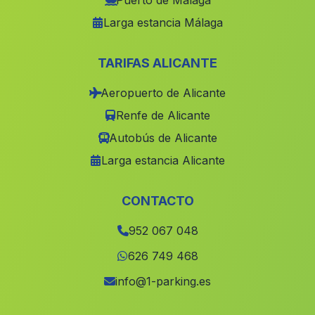
Puerto de Málaga
Larga estancia Málaga
Canillas de Aceituna
(Malaga)
Benalmadena
(Malaga)
TARIFAS ALICANTE
Cabrita
(Malaga)
Aeropuerto de Alicante
La Rosa
(Malaga)
Renfe de Alicante
Tolox
(Malaga)
Autobús de Alicante
Casas de Buenavista
(Malaga)
Larga estancia Alicante
La Umbria
(Malaga)
Cúllar Vega
(Malaga)
CONTACTO
Caserio La Matanza
(Malaga)
952 067 048
Serpos
(Malaga)
626 749 468
Chiclana de Segura
(Malaga)
info@1-parking.es
La Alcazaba
(Malaga)