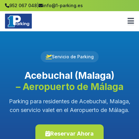
952 067 048
|
info@1-parking.es
Servicio de Parking
Acebuchal (Malaga)
– Aeropuerto de Málaga
Parking para residentes de Acebuchal, Malaga,
con servicio valet en el Aeropuerto de Málaga.
Reservar Ahora