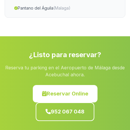
Pantano del Águila
(Malaga)
Acebuchal
(Malaga)
Caserios La Laguna
(Malaga)
Santafe
(Malaga)
Almachar
(Malaga)
¿Listo para reservar?
Garruchena
(Malaga)
Reserva tu parking en el Aeropuerto de Málaga desde
Cortijada Almedina
(Malaga)
Acebuchal ahora.
Viznar
(Malaga)
La Pica
(Malaga)
Reservar Online
Fuente Pinilla
(Malaga)
952 067 048
Cortijada Haza del Trigo
(Malaga)
Canteras
(Malaga)