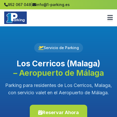
952 067 048
|
info@1-parking.es
Servicio de Parking
Los Cerricos (Malaga)
– Aeropuerto de Málaga
Parking para residentes de Los Cerricos, Malaga,
con servicio valet en el Aeropuerto de Málaga.
Reservar Ahora