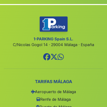
Marchalejo
(Malaga)
Churriana de la Vega
(Malaga)
Cortijo Los Arroyos
(Malaga)
El Chorrito
(Malaga)
Benzou
(Malaga)
1-PARKING Spain S.L.
C/Nicolas Gogol 14 · 29004 Málaga · España
Cortijo de Terri
(Malaga)
Ítrabo
(Malaga)
La Luisana
(Malaga)
La Granada de Rio Tinto
(Malaga)
Pujerra
(Malaga)
TARIFAS MÁLAGA
Pedro Abad
(Malaga)
Aeropuerto de Málaga
Caserio Penalosa
(Malaga)
Renfe de Málaga
Casa El Valle
(Malaga)