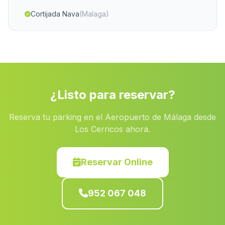
Cortijada Nava
(Malaga)
La Perulera
(Malaga)
Caserio Rabo Conejo
(Malaga)
Puente Honda
(Malaga)
Caserio Pilas Dedil
(Malaga)
¿Listo para reservar?
Villaviciosa de Cordoba
(Malaga)
Reserva tu parking en el Aeropuerto de Málaga desde
La Laguna
(Malaga)
Los Cerricos ahora.
Barrio Ponton Alto
(Malaga)
Cortijada Los Arcos
(Malaga)
Reservar Online
Cantoria
(Malaga)
952 067 048
Barriada La Rambla
(Malaga)
Las Brevas
(Malaga)