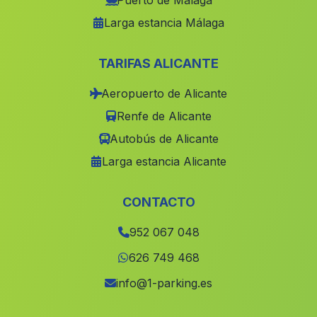
Puerto de Málaga
Larga estancia Málaga
El Puntal
(Malaga)
Ojen
(Malaga)
TARIFAS ALICANTE
Delgadillo
(Malaga)
Aeropuerto de Alicante
Cortijada de Grima
(Malaga)
Renfe de Alicante
Zafarraya
(Malaga)
Autobús de Alicante
El Campo
(Malaga)
Larga estancia Alicante
Gobantes
(Malaga)
Carchel
(Malaga)
CONTACTO
Barrio Cortijillos
(Malaga)
952 067 048
Sanlúcar la Mayor
(Malaga)
626 749 468
Puerto Moral
(Malaga)
info@1-parking.es
Costa de Rota
(Malaga)