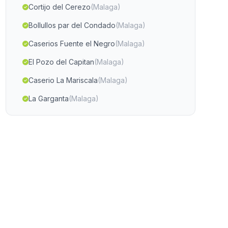
Cortijo del Cerezo
(Malaga)
Bollullos par del Condado
(Malaga)
Caserios Fuente el Negro
(Malaga)
El Pozo del Capitan
(Malaga)
Caserio La Mariscala
(Malaga)
La Garganta
(Malaga)
Nijar
(Malaga)
Las Pinedas
(Malaga)
La Jamula
(Malaga)
Venta de Zafarraya
(Malaga)
Caserio Alfaiz
(Malaga)
Almadraba
(Malaga)
Caserio Abejuela
(Malaga)