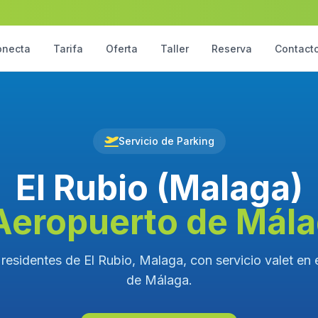
onecta
Tarifa
Oferta
Taller
Reserva
Contact
Servicio de Parking
El Rubio (Malaga)
Aeropuerto de Mál
residentes de El Rubio, Malaga, con servicio valet en
de Málaga.