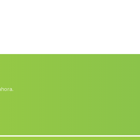
Alhama
(Malaga)
Caserio Majadavieja
(Malaga)
Las Hortichuelas
(Malaga)
Caserio El Martinete
(Malaga)
Las Juntas
(Malaga)
Los Clementes
(Malaga)
Marraque
(Malaga)
ahora.
Caserio El Cejo
(Malaga)
Los Escullos
(Malaga)
El Varadero
(Malaga)
Cordova
(Malaga)
Alanis
(Malaga)