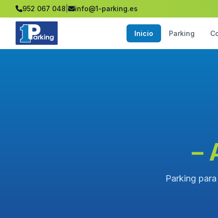
952 067 048
|
info@1-parking.es
Inicio
Parking
C
– 
Parking para 