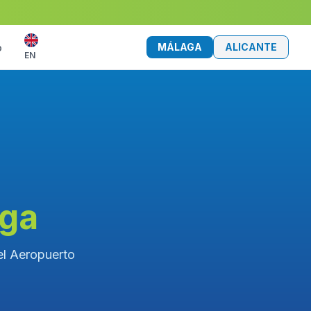
MÁLAGA
ALICANTE
o
EN
aga
 el Aeropuerto