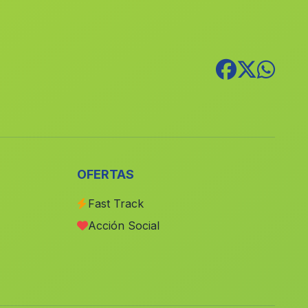
Cortijada Los Jarales
(Malaga)
Haza Mora
(Malaga)
Caserio La Jamula
(Malaga)
Tablada
(Malaga)
La Fresnedilla
(Malaga)
Casas Las Juntas
(Malaga)
Morellana
(Malaga)
OFERTAS
Aroche
(Malaga)
Fast Track
Bejarin
(Malaga)
Acción Social
El Molar
(Malaga)
Arahal
(Malaga)
Caserio Los Gallardos
(Malaga)