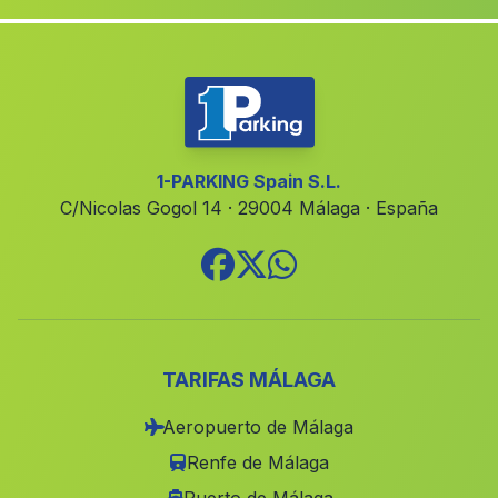
Caserio Candon
(Malaga)
La Zorrilla
(Malaga)
Tices
(Malaga)
Las Espumaderas
(Malaga)
San Rafael
(Malaga)
1-PARKING Spain S.L.
C/Nicolas Gogol 14 · 29004 Málaga · España
La Alhondiguilla
(Malaga)
Joluque
(Malaga)
Arriate
(Malaga)
Bobadilla Pueblo
(Malaga)
San Lazaro
(Malaga)
TARIFAS MÁLAGA
Cortijada Pago Aguilar Bajo
(Malaga)
Aeropuerto de Málaga
Los Donatos
(Malaga)
Renfe de Málaga
Caserio Hacienda de la Luz
(Malaga)