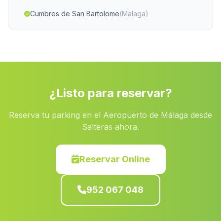
Cumbres de San Bartolome
(Malaga)
Aguilar de la Frontera
(Malaga)
Benahadux
(Malaga)
Belmez
(Malaga)
Centenil
(Malaga)
¿Listo para reservar?
La Herreria
(Malaga)
Reserva tu parking en el Aeropuerto de Málaga desde
Cortijada El Agua del Medio
(Malaga)
Salteras ahora.
Tamojares
(Malaga)
Valde Manzano
(Malaga)
Reservar Online
Fuente el Negro
(Malaga)
952 067 048
Carrion de los Cespedes
(Malaga)
Fuentes de Cesna
(Malaga)