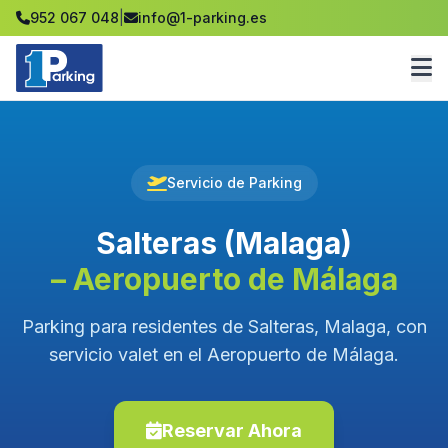
952 067 048
|
info@1-parking.es
Servicio de Parking
Salteras (Malaga)
– Aeropuerto de Málaga
Parking para residentes de Salteras, Malaga, con
servicio valet en el Aeropuerto de Málaga.
Reservar Ahora