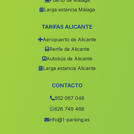
Puerto de Málaga
Larga estancia Málaga
Policar
(Malaga)
El Torviscal
(Malaga)
TARIFAS ALICANTE
El Saltador Bajo
(Malaga)
Aeropuerto de Alicante
Caserio La Tia Lucia
(Malaga)
Renfe de Alicante
Dehesas Viejas
(Malaga)
Autobús de Alicante
Beznar
(Malaga)
Larga estancia Alicante
Caserio Fuente de la Casa
(Malaga)
El Pocico
(Malaga)
CONTACTO
Moratalla
(Malaga)
952 067 048
Zubia
(Malaga)
626 749 468
Arroyo
(Malaga)
info@1-parking.es
Rancho Villa
(Malaga)