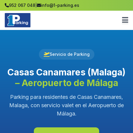
952 067 048
|
info@1-parking.es
Servicio de Parking
Casas Canamares (Malaga)
– Aeropuerto de Málaga
Parking para residentes de Casas Canamares,
Malaga, con servicio valet en el Aeropuerto de
Málaga.