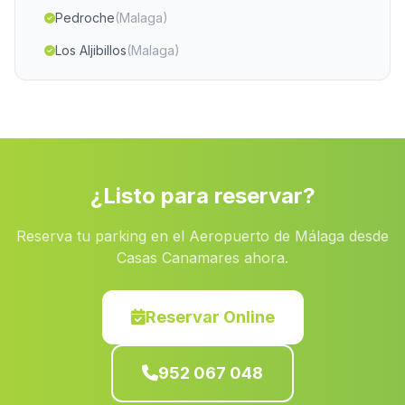
Pedroche
(Malaga)
Los Aljibillos
(Malaga)
Tiena la Baja
(Malaga)
Cortijo Olivares
(Malaga)
Caserio Terre
(Malaga)
Caserio Corral Rubio
(Malaga)
¿Listo para reservar?
Caserio Rambla de la Teja
(Malaga)
Reserva tu parking en el Aeropuerto de Málaga desde
La Sierra
(Malaga)
Casas Canamares ahora.
Almadraba
(Malaga)
Cortijada de Bodurria
(Malaga)
Reservar Online
Poblacion de San Carlos
(Malaga)
952 067 048
Fuentes de Cesna
(Malaga)