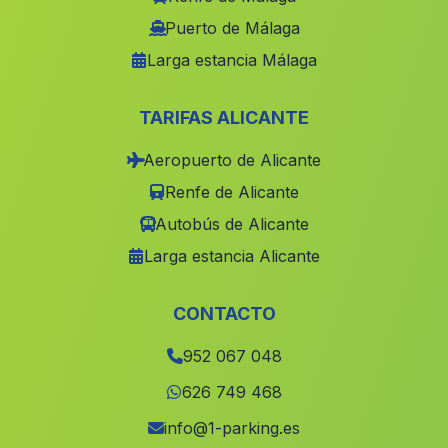
Lújar
(Malaga)
Puerto de Málaga
Larga estancia Málaga
La Amarguilla
(Malaga)
Villacarrillo
(Malaga)
TARIFAS ALICANTE
Serpos
(Malaga)
Aeropuerto de Alicante
Jurtiga
(Malaga)
Renfe de Alicante
Beas de Segura
(Malaga)
Autobús de Alicante
Tolox
(Malaga)
Larga estancia Alicante
Duda
(Malaga)
Santa Maria de Trassierra
(Malaga)
CONTACTO
Cortijos La Fresnedilla
(Malaga)
952 067 048
El Rincon
(Malaga)
626 749 468
La Herrera
(Malaga)
info@1-parking.es