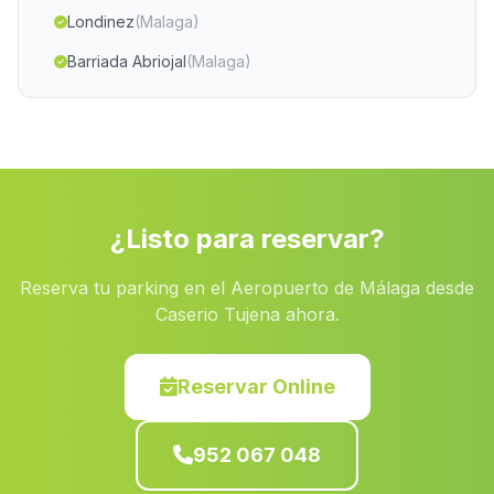
Londinez
(Malaga)
Barriada Abriojal
(Malaga)
Isabela
(Malaga)
Caserio El Cerezo
(Malaga)
Caserio Torrihuela
(Malaga)
Collado del Lobo
(Malaga)
¿Listo para reservar?
Casas Cerezo Gordo
(Malaga)
Reserva tu parking en el Aeropuerto de Málaga desde
Galera
(Malaga)
Caserio Tujena ahora.
Roda de Andulucia
(Malaga)
Santiponce
(Malaga)
Reservar Online
El Martinete
(Malaga)
952 067 048
El Barranco de Amatisteros
(Malaga)