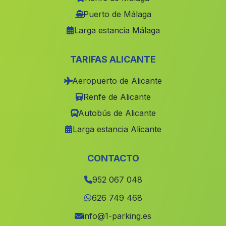
Virgen de la Cabeza
(Malaga)
Puerto de Málaga
Larga estancia Málaga
Cortijada El Alambique
(Malaga)
Albondon
(Malaga)
TARIFAS ALICANTE
San Amaro
(Malaga)
Aeropuerto de Alicante
Los Gazquez de Arriba
(Malaga)
Renfe de Alicante
Guadajoz
(Malaga)
Autobús de Alicante
Cortijada Mazarulleque
(Malaga)
Larga estancia Alicante
Hueneja
(Malaga)
Cortijada Rambla de Juan Manchego
(Malaga)
CONTACTO
El Hoyo
(Malaga)
952 067 048
Caseria de la Crugia
(Malaga)
626 749 468
Caserio Alameda del Obispo
(Malaga)
info@1-parking.es