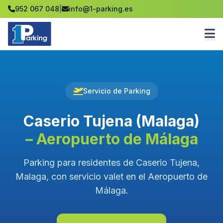
952 067 048
|
info@1-parking.es
Servicio de Parking
Caserio Tujena (Malaga)
– Aeropuerto de Málaga
Parking para residentes de Caserio Tujena,
Malaga, con servicio valet en el Aeropuerto de
Málaga.