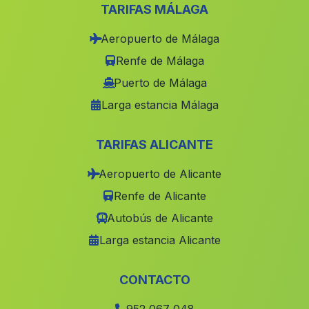
Ayamonte
(Malaga)
TARIFAS MÁLAGA
Poyotello
(Malaga)
Aeropuerto de Málaga
Aguadulce
(Malaga)
Renfe de Málaga
Caserio Fuente de la Corcha
(Malaga)
Puerto de Málaga
Larga estancia Málaga
Postigo
(Malaga)
Santisteban del Puerto
(Malaga)
TARIFAS ALICANTE
Solana del Valle
(Malaga)
Aeropuerto de Alicante
Cueva del Chopo
(Malaga)
Renfe de Alicante
Las Cuevas de Mayo
(Malaga)
Autobús de Alicante
Cortijo de Torralba
(Malaga)
Larga estancia Alicante
Corral Rubio
(Malaga)
Barrio Rincones
(Malaga)
CONTACTO
Caserios de Riofrio
(Malaga)