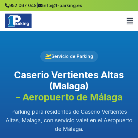
952 067 048
|
info@1-parking.es
Servicio de Parking
Caserio Vertientes Altas
(Malaga)
– Aeropuerto de Málaga
Parking para residentes de Caserio Vertientes
Altas, Malaga, con servicio valet en el Aeropuerto
de Málaga.