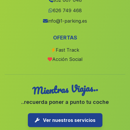
952 067 048
Orgiva
(Malaga)
626 749 468
Celin
(Malaga)
info@1-parking.es
Casa de Vistalegre
(Malaga)
OFERTAS
Morche
(Malaga)
Fast Track
Caserio Jaroso
(Malaga)
Acción Social
Villanueva de Tapia
(Malaga)
Mientras Viajas..
..recuerda poner a punto tu coche
Ver nuestros servicios