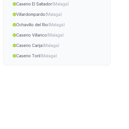
Caserio El Saltador
(Malaga)
Villardompardo
(Malaga)
Ochavillo del Rio
(Malaga)
Caserio Villarico
(Malaga)
Caserio Carija
(Malaga)
Caserio Toril
(Malaga)
Vallequemado
(Malaga)
Bobadilla Pueblo
(Malaga)
Caserios La Piedra de la Sal
(Malaga)
Cazalilla
(Malaga)
Poblado de los Cazudes
(Malaga)
Marchal
(Malaga)
Cortijo La Zahora
(Malaga)