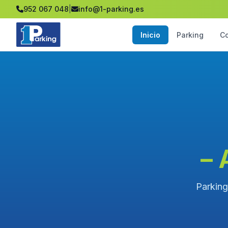
952 067 048
|
info@1-parking.es
Inicio
Parking
C
– 
Parking