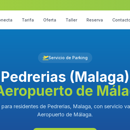
onecta
Tarifa
Oferta
Taller
Reserva
Contact
Servicio de Parking
Pedrerias (Malaga)
Aeropuerto de Mál
 para residentes de Pedrerias, Malaga, con servicio val
Aeropuerto de Málaga.