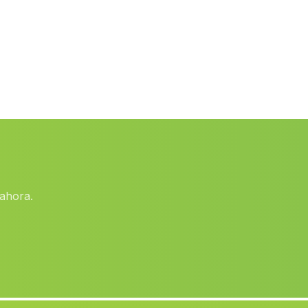
Caserio Penalosa
(Malaga)
La Canada de San Urbano
(Malaga)
Palerna del Rio
(Malaga)
Baeza
(Malaga)
Arjona
(Malaga)
Los Charcones
(Malaga)
La Muna
(Malaga)
ahora.
Nueva Carteya
(Malaga)
Jimena
(Malaga)
Carmona
(Malaga)
Caserio Cobatillas
(Malaga)
Casablanca
(Malaga)