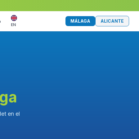
MÁLAGA
ALICANTE
o
EN
aga
et en el