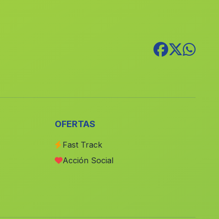
Caserio Los Cozares
(Malaga)
Caserio El Romerano
(Malaga)
Rubite
(Malaga)
Estacion de Huelago
(Malaga)
La Canada Grande
(Malaga)
Villar Gordo
(Malaga)
Galapagar
(Malaga)
OFERTAS
Bolonia
(Malaga)
Fast Track
Barriada Bobadilla
(Malaga)
Acción Social
Vega de la Higuera
(Malaga)
Casas La Lancha
(Malaga)
Poyotello
(Malaga)