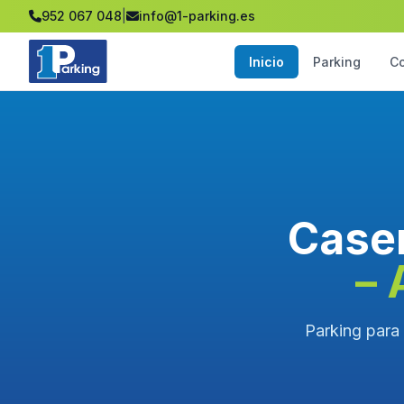
952 067 048
|
info@1-parking.es
Inicio
Parking
C
Caser
– 
Parking para 