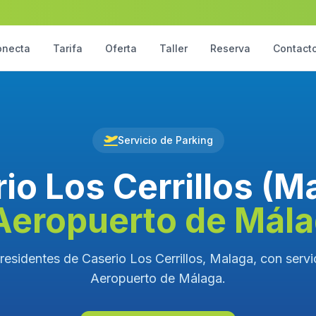
onecta
Tarifa
Oferta
Taller
Reserva
Contact
Servicio de Parking
io Los Cerrillos (M
Aeropuerto de Mál
residentes de Caserio Los Cerrillos, Malaga, con servic
Aeropuerto de Málaga.