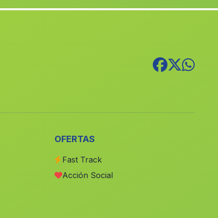
Isabela
(Malaga)
Almogia
(Malaga)
Trevelez
(Malaga)
Los Maridos
(Malaga)
Azafranes
(Malaga)
Mancheno
(Malaga)
Gualchos
(Malaga)
Paterna de Rivera
(Malaga)
OFERTAS
Aldeilla
(Malaga)
Fast Track
El Cortijo Blanco
(Malaga)
Acción Social
Tolatan
(Malaga)
Caserio La Carrera de la Vina
(Malaga)