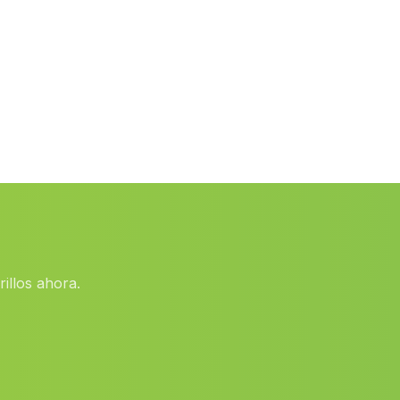
El Ronquillo
(Malaga)
La Luisiana
(Malaga)
Barriada Alhori
(Malaga)
Las Erillas
(Malaga)
Cortijo del Pozuelo
(Malaga)
Fuente Palacios
(Malaga)
Caserio Torre Fuencubierta
(Malaga)
Cherrin
(Malaga)
illos ahora.
San Torcuato
(Malaga)
Estacion Santuario La Yedra
(Malaga)
Canavera
(Malaga)
El Chorrito
(Malaga)