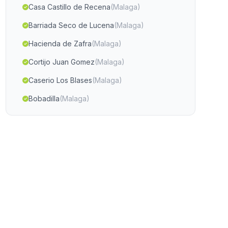
Casa Castillo de Recena
(Malaga)
Barriada Seco de Lucena
(Malaga)
Hacienda de Zafra
(Malaga)
Cortijo Juan Gomez
(Malaga)
Caserio Los Blases
(Malaga)
Bobadilla
(Malaga)
Las Mallas
(Malaga)
Caserio Fotea
(Malaga)
Cortijada Angosto de Arriba
(Malaga)
El Avellano
(Malaga)
Zurgena
(Malaga)
Úbeda
(Malaga)
Fernan Perez
(Malaga)