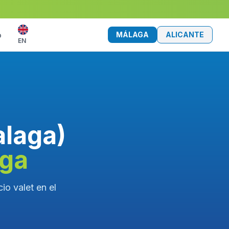
MÁLAGA
ALICANTE
o
EN
alaga)
aga
io valet en el