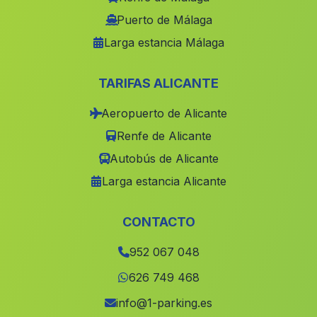
Collado del Lobo
(Malaga)
Puerto de Málaga
Larga estancia Málaga
Venta de Micena
(Malaga)
Cortijada Los Medinas
(Malaga)
TARIFAS ALICANTE
Caserio Los Pipaces
(Malaga)
Aeropuerto de Alicante
El Águila
(Malaga)
Renfe de Alicante
Venta Quemada
(Malaga)
Autobús de Alicante
Almanzora
(Malaga)
Larga estancia Alicante
El Carrascal
(Malaga)
Cortijada Grima
(Malaga)
CONTACTO
Cortijada Tres Morales
(Malaga)
952 067 048
Santa Ana
(Malaga)
626 749 468
Puerto de la Laja
(Malaga)
info@1-parking.es