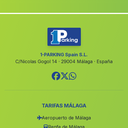
Pelegrinas
(Malaga)
Anteguera
(Malaga)
El Molino
(Malaga)
Zamoranos
(Malaga)
Paterna del Camino
(Malaga)
Caserios Ventosilla
(Malaga)
1-PARKING Spain S.L.
C/Nicolas Gogol 14 · 29004 Málaga · España
Caserio El Anchuron
(Malaga)
Las Gorgollitas
(Malaga)
Caserio Sillero
(Malaga)
Jolúcar
(Malaga)
Purchena
(Malaga)
TARIFAS MÁLAGA
Salucar de Guadiana
(Malaga)
Aeropuerto de Málaga
Fuente de las Monjas
(Malaga)
Renfe de Málaga