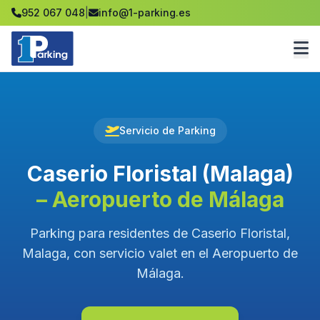
952 067 048
|
info@1-parking.es
Servicio de Parking
Caserio Floristal (Malaga)
– Aeropuerto de Málaga
Parking para residentes de Caserio Floristal,
Malaga, con servicio valet en el Aeropuerto de
Málaga.