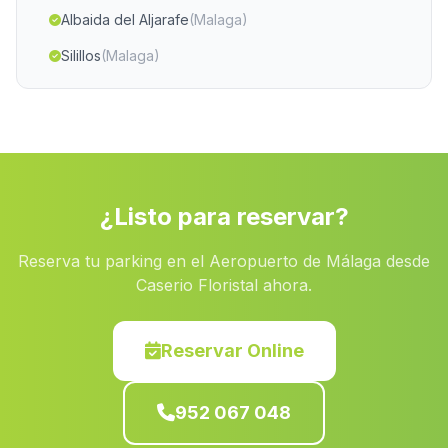
Albaida del Aljarafe
(Malaga)
Silillos
(Malaga)
Caserio Derde
(Malaga)
Villanueva
(Malaga)
Hinojosa del Duque
(Malaga)
Orcera
(Malaga)
¿Listo para reservar?
Las Canales
(Malaga)
Reserva tu parking en el Aeropuerto de Málaga desde
Caserio El Teatino
(Malaga)
Caserio Floristal ahora.
La Ballestera
(Malaga)
Lobrega
(Malaga)
Reservar Online
Santa Cruz de Alhama
(Malaga)
952 067 048
Valdelacanal
(Malaga)