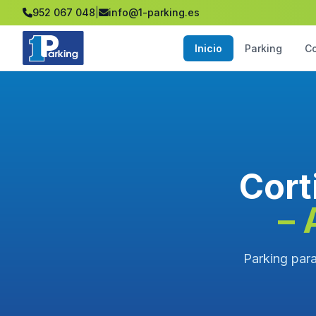
952 067 048
|
info@1-parking.es
Inicio
Parking
C
Cort
– 
Parking para