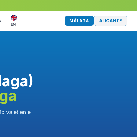
MÁLAGA
ALICANTE
o
EN
laga)
aga
o valet en el