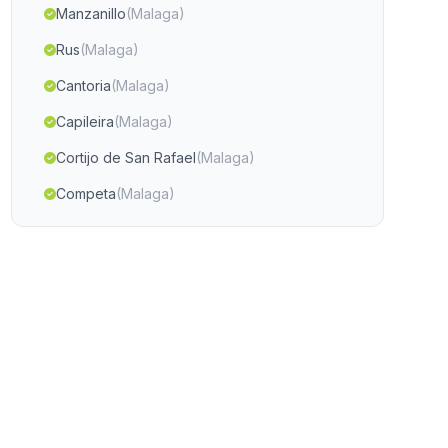
Manzanillo
(Malaga)
Rus
(Malaga)
Cantoria
(Malaga)
Capileira
(Malaga)
Cortijo de San Rafael
(Malaga)
Competa
(Malaga)
Mlila
(Malaga)
La Ribera de la Algaida
(Malaga)
Los Tonosas
(Malaga)
Los Calares
(Malaga)
Canada del Tesorero
(Malaga)
La Jarilla
(Malaga)
Jadú
(Malaga)