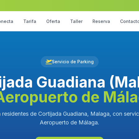
onecta
Tarifa
Oferta
Taller
Reserva
Contact
Servicio de Parking
ijada Guadiana (Ma
Aeropuerto de Mál
 residentes de Cortijada Guadiana, Malaga, con servici
Aeropuerto de Málaga.