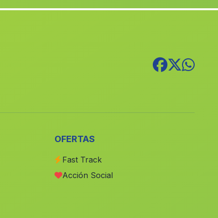
Cortijo de Hornos el Viejo
(Malaga)
Domingo Perez
(Malaga)
Los Maridos
(Malaga)
Quadix
(Malaga)
Villalon
(Malaga)
Cerezo Gordo
(Malaga)
Cortijada Las Vinas
(Malaga)
El Posito
(Malaga)
OFERTAS
Caserio El Cuervo
(Malaga)
Fast Track
El Barranco Sopalmo
(Malaga)
Acción Social
Las Caserias
(Malaga)
Campo Nubes
(Malaga)