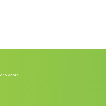
Cortijada de Torre de Marimartin
(Malaga)
Cotrufes
(Malaga)
Cortijada Los Peralejos
(Malaga)
Arenales y Sevilleja
(Malaga)
Los Paredes
(Malaga)
Moron de la Frontera
(Malaga)
Valencina de la Concepcion
(Malaga)
Mina
(Malaga)
iana ahora.
Cortijada Los Charcones
(Malaga)
Dehesas de Guadix
(Malaga)
Corterrangel
(Malaga)
Caserio El Carrascal
(Malaga)