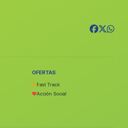
Hijar
(Malaga)
Las Cortecillas
(Malaga)
Begijar
(Malaga)
Caserio Venta de Cazulas
(Malaga)
Carchelejo
(Malaga)
Hispalis
(Malaga)
Guarros
(Malaga)
OFERTAS
Cortijada Haza del Trigo
(Malaga)
Fast Track
Caserio Candon
(Malaga)
Acción Social
Caserio Postigo
(Malaga)
Palanco
(Malaga)
La Mojonera
(Malaga)