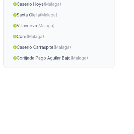
Caserio Hoya
(Malaga)
Santa Olalla
(Malaga)
Villanueva
(Malaga)
Conil
(Malaga)
Caserio Carraspite
(Malaga)
Cortijada Pago Aguilar Bajo
(Malaga)
Casas Celadillas
(Malaga)
Castell de Ferro
(Malaga)
Hueco del Pico
(Malaga)
Rusaddir
(Malaga)
Ocana
(Malaga)
El Abalario
(Malaga)
Arroyomolinos de Leon
(Malaga)