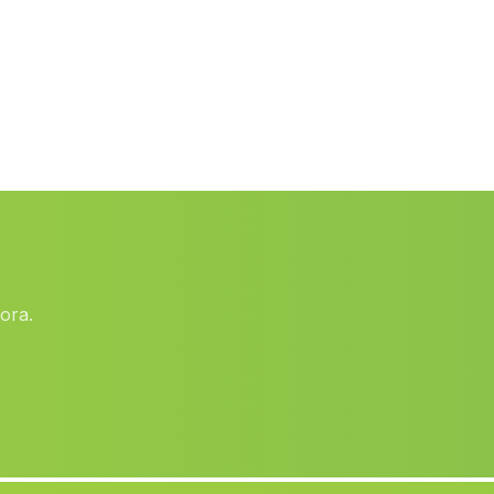
Jauca Alta
(Malaga)
Barriada Guardias Viejas
(Malaga)
Rambla del Agua
(Malaga)
Cortijo Palomo
(Malaga)
Pedroso
(Malaga)
Casa Serval
(Malaga)
El Pozo de los Frailes
(Malaga)
ora.
Caserios Las Cardonas
(Malaga)
Lobrega
(Malaga)
Navahermosa
(Malaga)
Mina San Miguel
(Malaga)
Los Utreras
(Malaga)