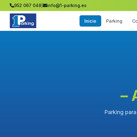
952 067 048
|
info@1-parking.es
Inicio
Parking
C
– 
Parking para