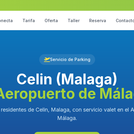
onecta
Tarifa
Oferta
Taller
Reserva
Contact
Servicio de Parking
Celin (Malaga)
Aeropuerto de Mál
 residentes de Celin, Malaga, con servicio valet en el 
Málaga.