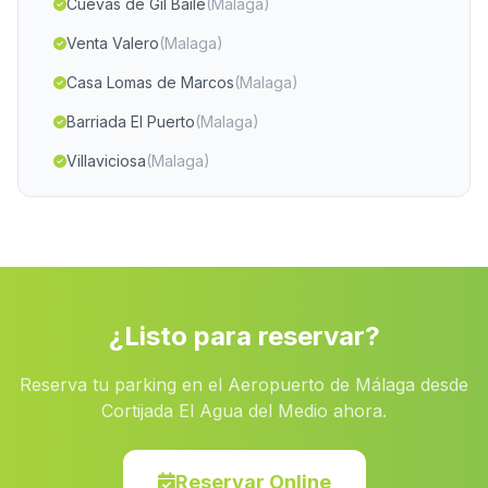
Cuevas de Gil Baile
(Malaga)
Venta Valero
(Malaga)
Casa Lomas de Marcos
(Malaga)
Barriada El Puerto
(Malaga)
Villaviciosa
(Malaga)
Barriada El Puente del Rio
(Malaga)
Caserio Las Huertas
(Malaga)
Belerdas
(Malaga)
Barriada El Rascador
(Malaga)
¿Listo para reservar?
Barriada El Pardo
(Malaga)
Reserva tu parking en el Aeropuerto de Málaga desde
Granada
(Malaga)
Cortijada El Agua del Medio ahora.
Los Marines
(Malaga)
Ulula de Castro
(Malaga)
Reservar Online