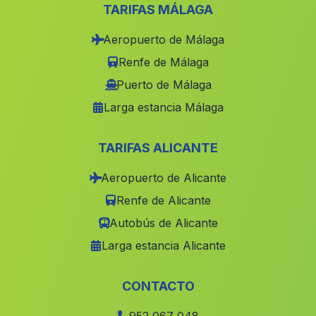
Los Rivas
(Malaga)
TARIFAS MÁLAGA
Moreda
(Malaga)
Aeropuerto de Málaga
Caserio Llano de la Mata
(Malaga)
Renfe de Málaga
El Perrunal
(Malaga)
Puerto de Málaga
Larga estancia Málaga
Bejarin
(Malaga)
Los Teones
(Malaga)
TARIFAS ALICANTE
Fuente Vaqueros
(Malaga)
Aeropuerto de Alicante
Maracena
(Malaga)
Renfe de Alicante
Castilleja de Guzman
(Malaga)
Autobús de Alicante
Navahermosa
(Malaga)
Larga estancia Alicante
Picena
(Malaga)
Huerta del Monte
(Malaga)
CONTACTO
Benalmadena
(Malaga)