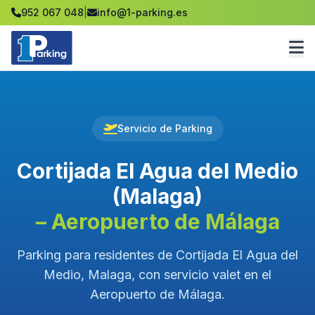
952 067 048
|
info@1-parking.es
Servicio de Parking
Cortijada El Agua del Medio
(Malaga)
– Aeropuerto de Málaga
Parking para residentes de Cortijada El Agua del
Medio, Malaga, con servicio valet en el
Aeropuerto de Málaga.