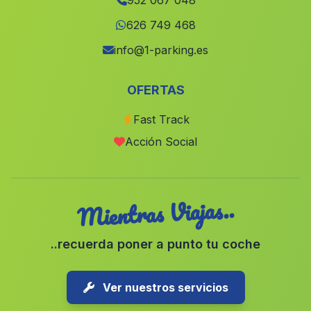
952 067 048
Bujaraiza
(Malaga)
626 749 468
Cortijo de la Cartuja
(Malaga)
info@1-parking.es
Caserio Guadahornillos
(Malaga)
OFERTAS
Cortijada de Gil de Olid
(Malaga)
Fast Track
Caserio Vizcantar
(Malaga)
Acción Social
Barriada El Varadero
(Malaga)
Mientras Viajas..
..recuerda poner a punto tu coche
Ver nuestros servicios