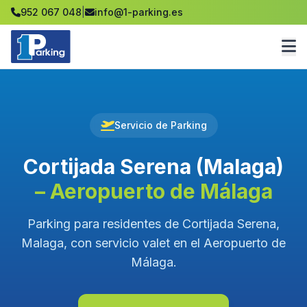
952 067 048
|
info@1-parking.es
Servicio de Parking
Cortijada Serena (Malaga)
– Aeropuerto de Málaga
Parking para residentes de Cortijada Serena,
Malaga, con servicio valet en el Aeropuerto de
Málaga.