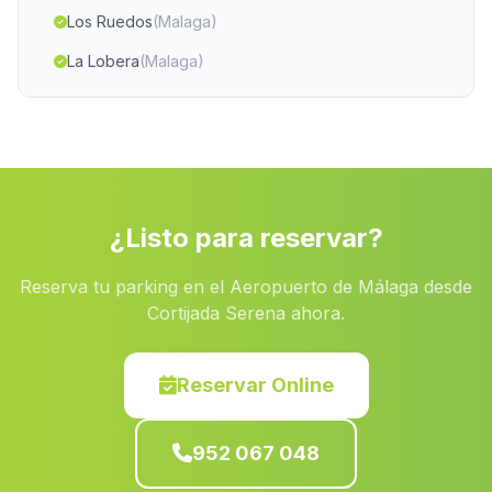
Los Ruedos
(Malaga)
La Lobera
(Malaga)
Villanueva del Rosario
(Malaga)
El Camino Real
(Malaga)
Cortijo El Llano de la Mata
(Malaga)
Matarredonda
(Malaga)
¿Listo para reservar?
El Cerro Blanco
(Malaga)
Reserva tu parking en el Aeropuerto de Málaga desde
Caserio Gil de Olid
(Malaga)
Cortijada Serena ahora.
El Barranco del Infierno
(Malaga)
Huevar
(Malaga)
Reservar Online
La Huelga
(Malaga)
952 067 048
Casa Los Rosales
(Malaga)