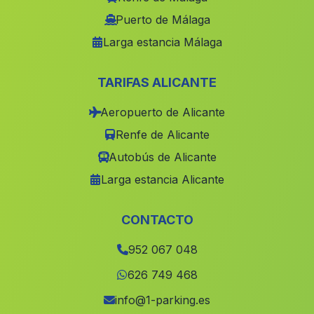
Fabrica Azucarera
(Malaga)
Puerto de Málaga
Larga estancia Málaga
Picena
(Malaga)
Jimena de la Frontera
(Malaga)
TARIFAS ALICANTE
Los Melonares
(Malaga)
Aeropuerto de Alicante
Cortijo del Teatino
(Malaga)
Renfe de Alicante
Cortijo Dehesa de las Yeguas
(Malaga)
Autobús de Alicante
Benalúa de las Villas
(Malaga)
Larga estancia Alicante
Caserio Carija
(Malaga)
Barriada Rio Grande
(Malaga)
CONTACTO
Cortijada La Caleruela
(Malaga)
952 067 048
Alcala
(Malaga)
626 749 468
Otura
(Malaga)
info@1-parking.es