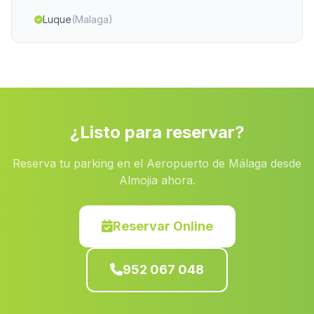
Luque
(Malaga)
Montillana
(Malaga)
Bormujos
(Malaga)
Las Cabezas de San Juan
(Malaga)
Fuente Santa
(Malaga)
¿Listo para reservar?
Cucharetas
(Malaga)
Reserva tu parking en el Aeropuerto de Málaga desde
Casa Brunel Alto
(Malaga)
Almojia ahora.
La Torres de Cotillas
(Malaga)
Careguela
(Malaga)
Reservar Online
Cortijo de la Tobilla
(Malaga)
952 067 048
Bayarque
(Malaga)
Torviscon
(Malaga)