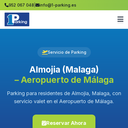
952 067 048
|
info@1-parking.es
Servicio de Parking
Almojia (Malaga)
– Aeropuerto de Málaga
Parking para residentes de Almojia, Malaga, con
servicio valet en el Aeropuerto de Málaga.
Reservar Ahora