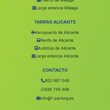
Puerto de Málaga
Larga estancia Málaga
Canada Incosa
(Malaga)
La Brena
(Malaga)
TARIFAS ALICANTE
Caserio La Rambla Grande
(Malaga)
Aeropuerto de Alicante
Montoro
(Malaga)
Renfe de Alicante
Olivilla
(Malaga)
Autobús de Alicante
El Barranco Sopalmo
(Malaga)
Larga estancia Alicante
Caserio Las Canadas de Canepla
(Malaga)
Venta
(Malaga)
CONTACTO
Las Cortecillas
(Malaga)
952 067 048
Aldeilla
(Malaga)
626 749 468
Cortijada Agicampe
(Malaga)
info@1-parking.es
Estacion Quesada
(Malaga)