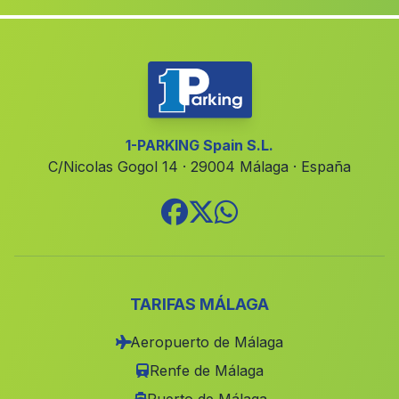
Albergues Pasada de los Bayos
(Malaga)
Encinasola
(Malaga)
Hornachuelos
(Malaga)
Canada las Marquesados
(Malaga)
Parullena
(Malaga)
1-PARKING Spain S.L.
C/Nicolas Gogol 14 · 29004 Málaga · España
Caserio Marchante
(Malaga)
Caserio de Las Antillas
(Malaga)
Caratauna
(Malaga)
Algaida
(Malaga)
Segura de la Sierra
(Malaga)
TARIFAS MÁLAGA
Caserio Fuente Nueva
(Malaga)
Aeropuerto de Málaga
Caserio Manzanillo
(Malaga)
Renfe de Málaga
Carija
(Malaga)