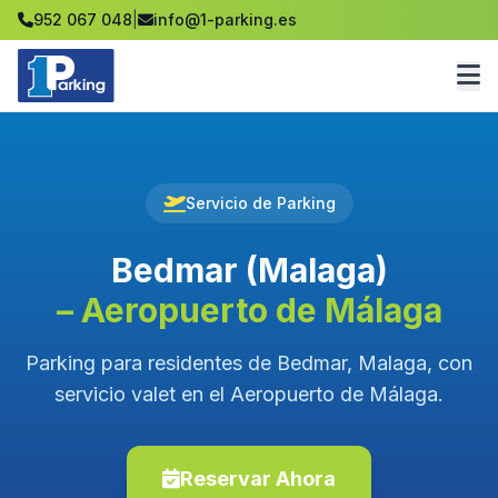
952 067 048
|
info@1-parking.es
Servicio de Parking
Bedmar (Malaga)
– Aeropuerto de Málaga
Parking para residentes de Bedmar, Malaga, con
servicio valet en el Aeropuerto de Málaga.
Reservar Ahora