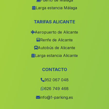
Puerto de Málaga
Larga estancia Málaga
El Cabezuelo
(Malaga)
El Cocon
(Malaga)
TARIFAS ALICANTE
Alicún
(Malaga)
Aeropuerto de Alicante
Las Torrecillas
(Malaga)
Renfe de Alicante
Casillas de Valverde
(Malaga)
Autobús de Alicante
Nava de San Pedro
(Malaga)
Larga estancia Alicante
Caserio Marchena
(Malaga)
Caserio Arroyos
(Malaga)
CONTACTO
La Tia Lucia
(Malaga)
952 067 048
El Albarico
(Malaga)
626 749 468
Caseria de Cotrufes
(Malaga)
info@1-parking.es
Cortijada Marroquin Encina Hermosa
(Malaga)