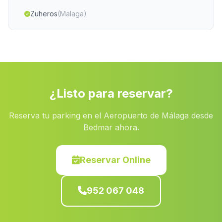
Zuheros
(Malaga)
Romilla
(Malaga)
Caserio Reul Alto
(Malaga)
Hacienda Los Rosales
(Malaga)
Azapanes
(Malaga)
¿Listo para reservar?
Escanuela
(Malaga)
Reserva tu parking en el Aeropuerto de Málaga desde
Castillo Banos
(Malaga)
Bedmar ahora.
El Álamo
(Malaga)
Barriada El Puente del Rio
(Malaga)
Reservar Online
Pelegrinas
(Malaga)
952 067 048
Almonte
(Malaga)
Collado del Lobo
(Malaga)