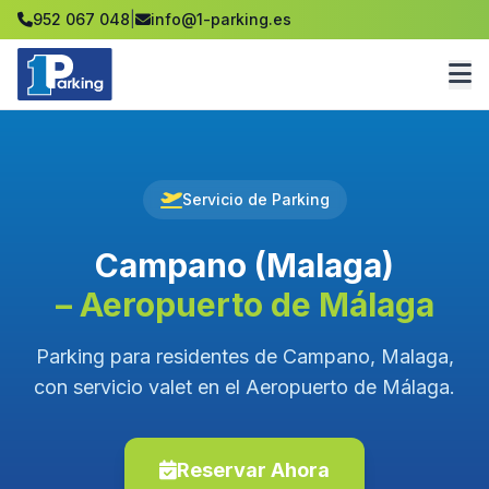
952 067 048
|
info@1-parking.es
Servicio de Parking
Campano (Malaga)
– Aeropuerto de Málaga
Parking para residentes de Campano, Malaga,
con servicio valet en el Aeropuerto de Málaga.
Reservar Ahora