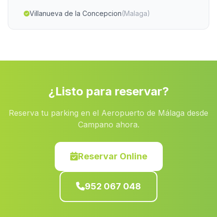
Villanueva de la Concepcion
(Malaga)
Cortijo Blanco
(Malaga)
Chirivel
(Malaga)
Caserio Jurtiga
(Malaga)
Caserio Polvillar
(Malaga)
¿Listo para reservar?
Los Gazquez de Arriba
(Malaga)
Reserva tu parking en el Aeropuerto de Málaga desde
Vista Hermosa
(Malaga)
Campano ahora.
El Chorro
(Malaga)
Barriada Las Yeseras de Galachar
(Malaga)
Reservar Online
Caserio Venta
(Malaga)
952 067 048
Zuheres
(Malaga)
El Molar
(Malaga)