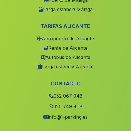
Puerto de Málaga
Larga estancia Málaga
Los Merinales
(Malaga)
El Realengo
(Malaga)
TARIFAS ALICANTE
Casilla de Huerta de Naquer
(Malaga)
Aeropuerto de Alicante
San Juan de Aznalfarache
(Malaga)
Renfe de Alicante
Caserio Pantano del Aguila
(Malaga)
Autobús de Alicante
Brujuelo
(Malaga)
Larga estancia Alicante
Cortijada Guadiana
(Malaga)
Guadajoz
(Malaga)
CONTACTO
Lomas de Marcos
(Malaga)
952 067 048
Cortijada Serena
(Malaga)
626 749 468
Caserio Los Majadales
(Malaga)
info@1-parking.es
El Hoyuelo
(Malaga)