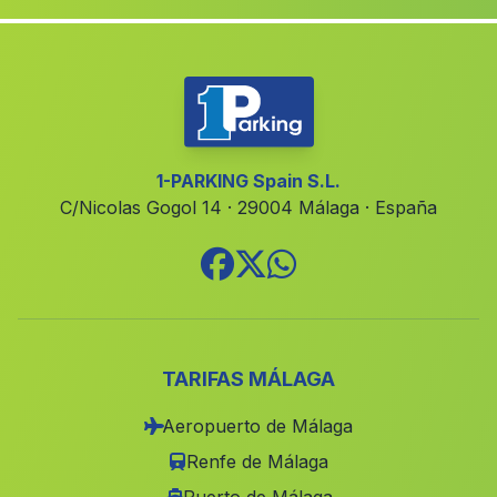
Caserio Tablada
(Malaga)
Los Olmos
(Malaga)
Barriada de Aguadulce
(Malaga)
Pozo Alcor
(Malaga)
Tariquejo
(Malaga)
1-PARKING Spain S.L.
C/Nicolas Gogol 14 · 29004 Málaga · España
Casas Lobrega
(Malaga)
Los Cerrillos
(Malaga)
Poblado de Jadú
(Malaga)
Cortijada Nati
(Malaga)
Caserio Cobatillas
(Malaga)
TARIFAS MÁLAGA
Castillo
(Malaga)
Aeropuerto de Málaga
Cortijada Los Nudos
(Malaga)
Renfe de Málaga
Caserio Guadalupe
(Malaga)