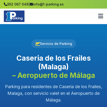
952 067 048
|
info@1-parking.es
Servicio de Parking
Caseria de los Frailes
(Malaga)
– Aeropuerto de Málaga
Parking para residentes de Caseria de los Frailes,
Malaga, con servicio valet en el Aeropuerto de
Málaga.