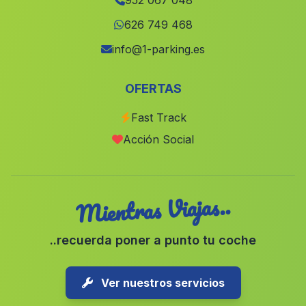
952 067 048
Casa El Batan
(Malaga)
626 749 468
El Tesorillo
(Malaga)
info@1-parking.es
Caserio El Carrascal
(Malaga)
OFERTAS
Valconejo
(Malaga)
Fast Track
Caserio El Tovar
(Malaga)
Acción Social
Santa Olalla
(Malaga)
Mientras Viajas..
..recuerda poner a punto tu coche
Ver nuestros servicios