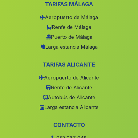
Dúdar
(Malaga)
TARIFAS MÁLAGA
La Fuencubierta
(Malaga)
Aeropuerto de Málaga
Vites
(Malaga)
Renfe de Málaga
La Ribera Alta
(Malaga)
Puerto de Málaga
Larga estancia Málaga
Mala
(Malaga)
Caserio Brujuelo
(Malaga)
TARIFAS ALICANTE
Torre Cardela
(Malaga)
Aeropuerto de Alicante
Casa Mata Bejid
(Malaga)
Renfe de Alicante
Pozo de la Rueda
(Malaga)
Autobús de Alicante
Villanueva de Cauche
(Malaga)
Larga estancia Alicante
San Fernando
(Malaga)
Albondon
(Malaga)
CONTACTO
Berbe Bajo
(Malaga)