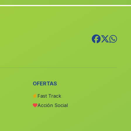
Caserio El Cucador
(Malaga)
Canadas de Canepla
(Malaga)
Los Pallares
(Malaga)
Estacion de Guadajoz
(Malaga)
Santiponce
(Malaga)
Barriada El Cid
(Malaga)
El Rubio
(Malaga)
Larva
(Malaga)
OFERTAS
Capones
(Malaga)
Fast Track
Cogollos de Guadix
(Malaga)
Acción Social
Cuevas de Ambrosio
(Malaga)
Cortijada La Marina de la Torre
(Malaga)