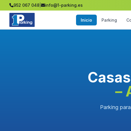
952 067 048
|
info@1-parking.es
Inicio
Parking
C
Casas 
– 
Parking para