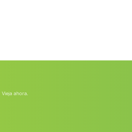
Alcontar
(Malaga)
Cuevas de Serrano
(Malaga)
Pedro Martinez
(Malaga)
Nacimiento
(Malaga)
Cortijada El Cerro Blanco
(Malaga)
Cortijo del Jaral
(Malaga)
Hinojales
(Malaga)
Cortijos de la Jamula
(Malaga)
 Vieja ahora.
Cortijo Ober
(Malaga)
Caserio San Pablo
(Malaga)
Bracana
(Malaga)
Caserio Payer
(Malaga)