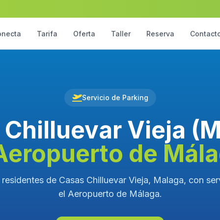
onecta
Tarifa
Oferta
Taller
Reserva
Contact
Servicio de Parking
Chilluevar Vieja (
Aeropuerto de Mál
 residentes de Casas Chilluevar Vieja, Malaga, con serv
el Aeropuerto de Málaga.