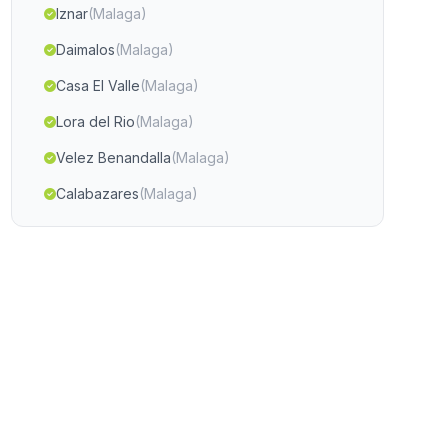
Iznar
(Malaga)
Daimalos
(Malaga)
Casa El Valle
(Malaga)
Lora del Rio
(Malaga)
Velez Benandalla
(Malaga)
Calabazares
(Malaga)
Caserio Gil Alonso
(Malaga)
Albaida del Aljarafe
(Malaga)
Tarifa
(Malaga)
Las Cabezas de San Juan
(Malaga)
Joluque
(Malaga)
Caserio Los Murtales
(Malaga)
Cortijo de Faucena
(Malaga)