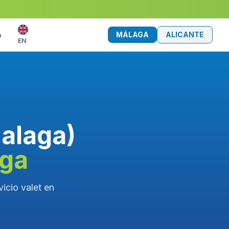
MÁLAGA
ALICANTE
o
EN
Malaga)
aga
icio valet en