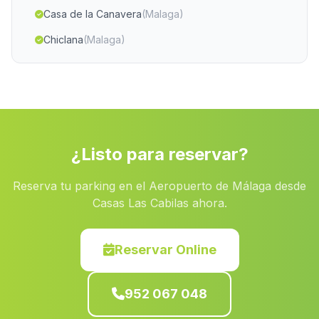
Casa de la Canavera
(Malaga)
Chiclana
(Malaga)
Cortijada Las Viudas
(Malaga)
Valdemarin
(Malaga)
Cortijada El Albarico
(Malaga)
Manzanilla
(Malaga)
¿Listo para reservar?
El Solete Alto
(Malaga)
Reserva tu parking en el Aeropuerto de Málaga desde
El Coronil
(Malaga)
Casas Las Cabilas ahora.
Ermita del Carmen
(Malaga)
Torreblascopedro
(Malaga)
Reservar Online
La Puebla del Rio
(Malaga)
952 067 048
Caserio La Ballestera
(Malaga)