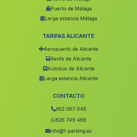
Caserio Alameda del Obispo
(Malaga)
Puerto de Málaga
Larga estancia Málaga
Caserios La Boyal
(Malaga)
Caserio Los Manolones
(Malaga)
TARIFAS ALICANTE
Caserio Teja
(Malaga)
Aeropuerto de Alicante
El Guijillo
(Malaga)
Renfe de Alicante
Castellar de Santisteban
(Malaga)
Autobús de Alicante
Puerto Alegre
(Malaga)
Larga estancia Alicante
El Cortijo Blanco
(Malaga)
Cortijo de los Propios
(Malaga)
CONTACTO
Caserio El Cocon
(Malaga)
952 067 048
Los Pipaces
(Malaga)
626 749 468
Centenillo
(Malaga)
info@1-parking.es