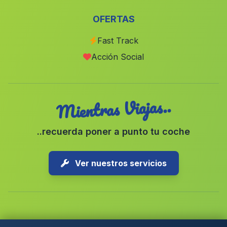
Velez Benandalla
(Malaga)
OFERTAS
Dúdar
(Malaga)
Fast Track
La Redondela
(Malaga)
Acción Social
Porcuna
(Malaga)
Mientras Viajas..
..recuerda poner a punto tu coche
Ver nuestros servicios
Copyright © 2026 1-Parking Spain S.L. Todos los derechos