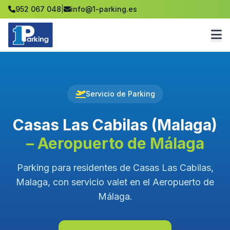
952 067 048
|
info@1-parking.es
Servicio de Parking
Casas Las Cabilas (Malaga)
– Aeropuerto de Málaga
Parking para residentes de Casas Las Cabilas,
Malaga, con servicio valet en el Aeropuerto de
Málaga.