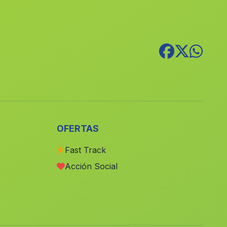
Caserio Santa Teresa
(Malaga)
Casicas
(Malaga)
Caserio Carraspite
(Malaga)
Arbuniel
(Malaga)
Carcauz
(Malaga)
Barriada Minas del Marquesado
(Malaga)
Benacazon
(Malaga)
OFERTAS
Higuera de Calatrava
(Malaga)
Fast Track
Caserio Porto Carrero
(Malaga)
Acción Social
Albaida
(Malaga)
Cortijada La Cumbre
(Malaga)
Casa El Soriano
(Malaga)