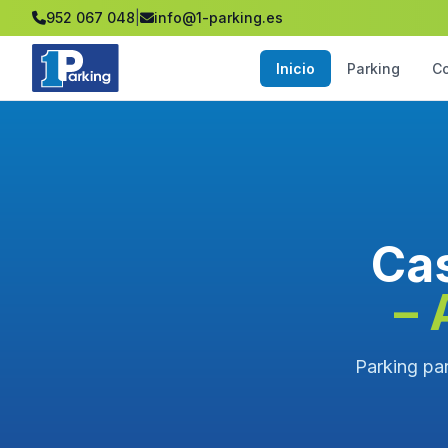
952 067 048
|
info@1-parking.es
Inicio
Parking
C
Cas
– 
Parking par