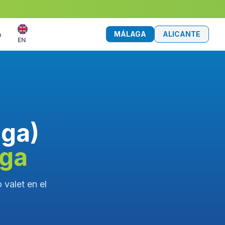
MÁLAGA
ALICANTE
o
EN
aga)
aga
 valet en el