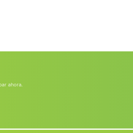
Los Vados
(Malaga)
Fines
(Malaga)
El Calguerin
(Malaga)
Cortijo de los Cano
(Malaga)
Pago de Escuchagranos
(Malaga)
Lugar Nuevo
(Malaga)
Montalbanes
(Malaga)
bar ahora.
Caserio de los Almendros
(Malaga)
Carraca
(Malaga)
San Juan del Puerto
(Malaga)
Caserios Los Tercios
(Malaga)
Dúdar
(Malaga)