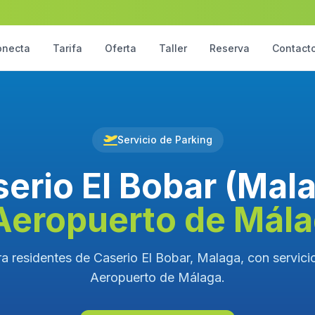
onecta
Tarifa
Oferta
Taller
Reserva
Contact
Servicio de Parking
erio El Bobar (Mal
Aeropuerto de Mál
a residentes de Caserio El Bobar, Malaga, con servicio
Aeropuerto de Málaga.