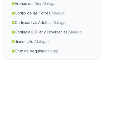
Arenas del Rey
(Malaga)
Cortijo de las Torres
(Malaga)
Cortijada Las Adelfas
(Malaga)
Cortijada El Pilar y Providenias
(Malaga)
Rinconcillo
(Malaga)
Cruz de Veguita
(Malaga)
Castellar de Santisteban
(Malaga)
Cortijo de la Cordillera
(Malaga)
Arroyo de la Miel
(Malaga)
Caserio Mondron
(Malaga)
Casa de San Carlos
(Malaga)
Caserio Fuente del Ciervo
(Malaga)
Caserios La Vega
(Malaga)