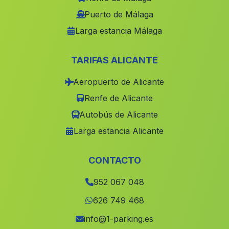
Caserio Cufria
(Malaga)
Puerto de Málaga
Larga estancia Málaga
Las Hortichuelas
(Malaga)
El Pedroso
(Malaga)
TARIFAS ALICANTE
Caserio Los Soleres
(Malaga)
Aeropuerto de Alicante
El Convoy
(Malaga)
Renfe de Alicante
Casares
(Malaga)
Autobús de Alicante
Valdes
(Malaga)
Larga estancia Alicante
Caserio Pozo del Lobo
(Malaga)
Siles
(Malaga)
CONTACTO
La Huerta
(Malaga)
952 067 048
Caserio Los Alejos
(Malaga)
626 749 468
Cortijada Los Llanos
(Malaga)
info@1-parking.es