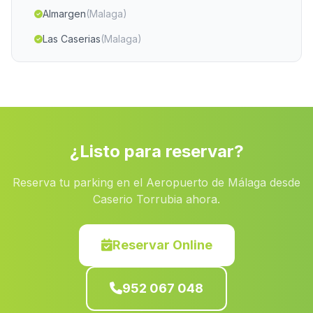
Almargen
(Malaga)
Las Caserias
(Malaga)
Barriada Estacion de Illora
(Malaga)
La Atunara
(Malaga)
Caserio Tablada
(Malaga)
Aznalcollar
(Malaga)
¿Listo para reservar?
Casas de Huerta de Puertoalegre
(Malaga)
Reserva tu parking en el Aeropuerto de Málaga desde
Barriada Celin
(Malaga)
Caserio Torrubia ahora.
Cortijo Mudapelos
(Malaga)
Huerta de Medialegua
(Malaga)
Reservar Online
Chirivel
(Malaga)
952 067 048
Cortijada Los Pocos Bollos
(Malaga)