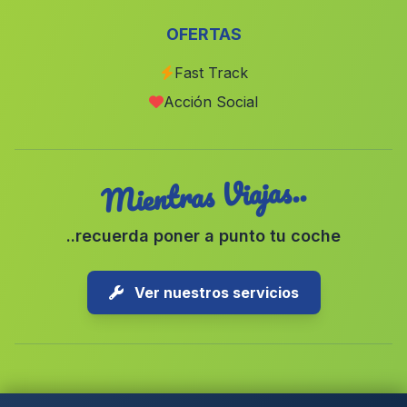
Andújar
(Malaga)
OFERTAS
Toya
(Malaga)
Fast Track
Iznate
(Malaga)
Acción Social
Canada de la Cierva
(Malaga)
Mientras Viajas..
..recuerda poner a punto tu coche
Ver nuestros servicios
Copyright © 2026 1-Parking Spain S.L. Todos los derechos