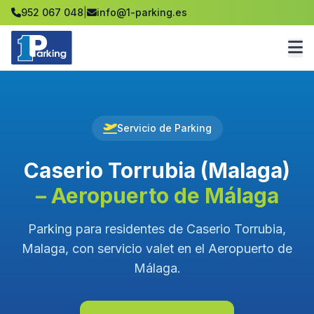
952 067 048
|
info@1-parking.es
Servicio de Parking
Caserio Torrubia (Malaga)
– Aeropuerto de Málaga
Parking para residentes de Caserio Torrubia,
Malaga, con servicio valet en el Aeropuerto de
Málaga.