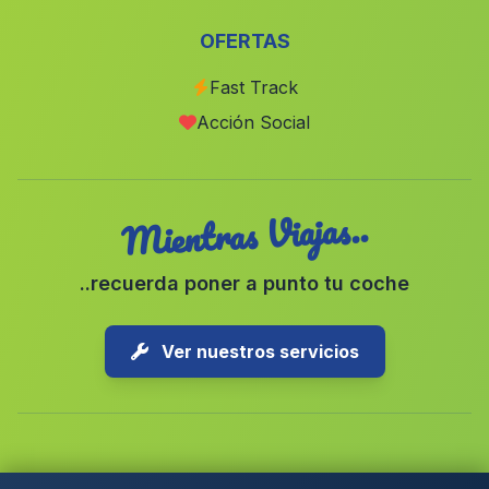
Caserio Monte Lope Alvarez
(Malaga)
OFERTAS
Jesús del Valle
(Malaga)
Fast Track
Huelago
(Malaga)
Acción Social
Alosno
(Malaga)
Mientras Viajas..
..recuerda poner a punto tu coche
Ver nuestros servicios
Copyright © 2026 1-Parking Spain S.L. Todos los derechos