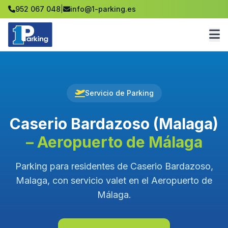
952 067 048
|
info@1-parking.es
Servicio de Parking
Caserio Bardazoso (Malaga)
– Aeropuerto de Málaga
Parking para residentes de Caserio Bardazoso,
Malaga, con servicio valet en el Aeropuerto de
Málaga.