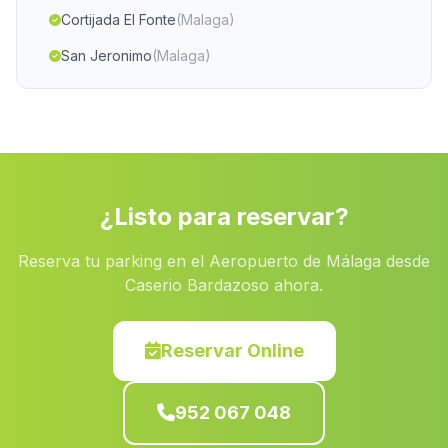
Cortijada El Fonte
(Malaga)
San Jeronimo
(Malaga)
Caserio de El Centenillo
(Malaga)
Almadraba
(Malaga)
Caserio Chozas
(Malaga)
Fuente del Oro
(Malaga)
¿Listo para reservar?
Torrecillas
(Malaga)
Reserva tu parking en el Aeropuerto de Málaga desde
Cortijada Aljariz
(Malaga)
Caserio Bardazoso ahora.
Caserio Rambla Seca
(Malaga)
Jauja
(Malaga)
Reservar Online
Prado del Rey
(Malaga)
952 067 048
Caserio Los Vargas
(Malaga)