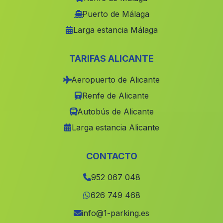
Caserios San Jose
(Malaga)
Puerto de Málaga
Larga estancia Málaga
Velefique
(Malaga)
Los Paredes
(Malaga)
TARIFAS ALICANTE
Caserio y Ermita de Las Montanas
(Malaga)
Aeropuerto de Alicante
Cortijo de la Dehesilla
(Malaga)
Renfe de Alicante
Cortijo de Guadiana
(Malaga)
Autobús de Alicante
Cortijada La Cueva del Pajaro
(Malaga)
Larga estancia Alicante
Marmol
(Malaga)
San Antonio
(Malaga)
CONTACTO
Cortijo del Coscojar
(Malaga)
952 067 048
Central Electrica Los Escuderos
(Malaga)
626 749 468
Caserio Vega de la Higuera
(Malaga)
info@1-parking.es