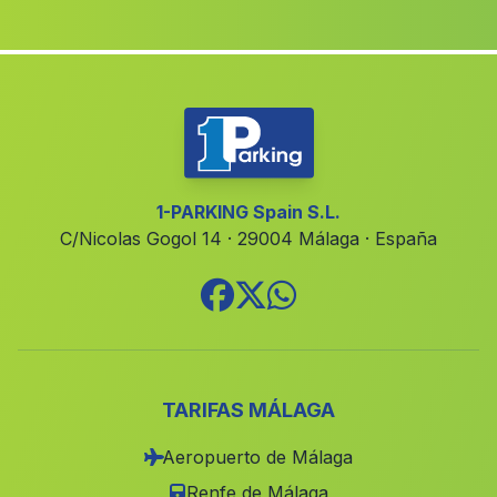
Benzú
(Malaga)
Cortijada El Algarrobico
(Malaga)
Riogordo
(Malaga)
El Rescate
(Malaga)
Caserio de Puerto Blanco
(Malaga)
Caserio Los Espinares
(Malaga)
1-PARKING Spain S.L.
C/Nicolas Gogol 14 · 29004 Málaga · España
Gibraleon
(Malaga)
Isla del Moral
(Malaga)
Valdepenas
(Malaga)
Montefrio
(Malaga)
Cabra del Santo Cristo
(Malaga)
TARIFAS MÁLAGA
Benamahoma
(Malaga)
Aeropuerto de Málaga
Montejicar
(Malaga)
Renfe de Málaga