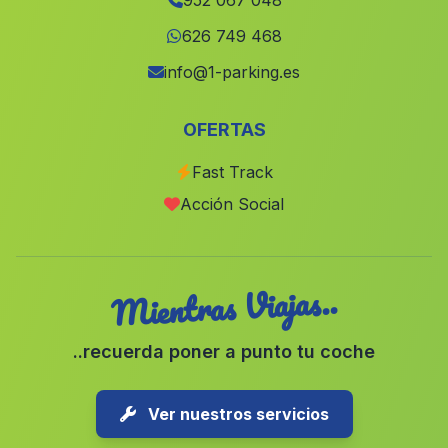
952 067 048
Cortijo San Antonio
(Malaga)
626 749 468
Casas La Caba
(Malaga)
info@1-parking.es
Corumbela
(Malaga)
OFERTAS
Iznar
(Malaga)
Fast Track
Caserio Tarifa
(Malaga)
Acción Social
Barriada El Pardo
(Malaga)
Mientras Viajas..
..recuerda poner a punto tu coche
Ver nuestros servicios