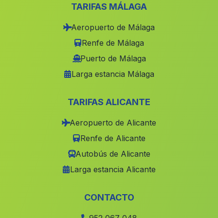
Cortijo La Ortigosa
(Malaga)
TARIFAS MÁLAGA
Cortijo de Santa Catalina
(Malaga)
Aeropuerto de Málaga
Barrio La Noria
(Malaga)
Renfe de Málaga
Orgiva
(Malaga)
Puerto de Málaga
Larga estancia Málaga
Carrion de los Cespedes
(Malaga)
Casa Lomas de Marcos
(Malaga)
TARIFAS ALICANTE
Chiran
(Malaga)
Aeropuerto de Alicante
El Chaparral de Cartuja
(Malaga)
Renfe de Alicante
Cortijada Nava de San Pedro
(Malaga)
Autobús de Alicante
El Zarzalar
(Malaga)
Larga estancia Alicante
El Calabacino
(Malaga)
Cortijo de Faucena
(Malaga)
CONTACTO
Benadalid
(Malaga)