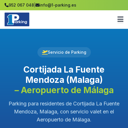
952 067 048
|
info@1-parking.es
Servicio de Parking
Cortijada La Fuente
Mendoza (Malaga)
– Aeropuerto de Málaga
Parking para residentes de Cortijada La Fuente
Mendoza, Malaga, con servicio valet en el
Aeropuerto de Málaga.