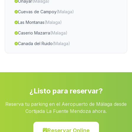
Onayar
(Malaga)
Cuevas de Campoy
(Malaga)
Las Montanas
(Malaga)
Caserio Mazarra
(Malaga)
Canada del Ruido
(Malaga)
Casas Haza del Lino
(Malaga)
El Posito
(Malaga)
Lújar
(Malaga)
Los Llanos
(Malaga)
¿Listo para reservar?
Almeria
(Malaga)
Reserva tu parking en el Aeropuerto de Málaga desde
Santaella
(Malaga)
Cortijada La Fuente Mendoza ahora.
Purullena
(Malaga)
Caserios Mina Caridad
(Malaga)
Reservar Online