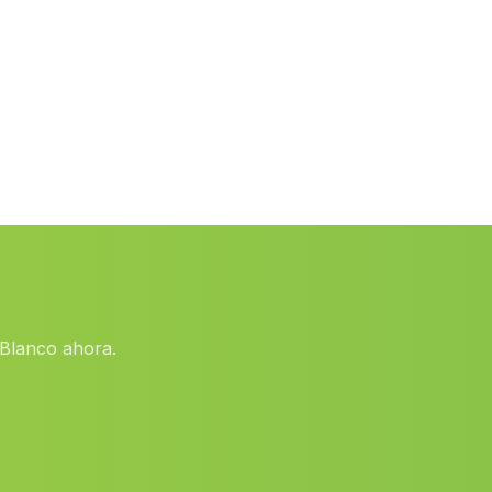
Caserio Valdelacanal
(Malaga)
La Joya
(Malaga)
Almanzora
(Malaga)
Venta de Varelo
(Malaga)
Caserio La Garganta
(Malaga)
Segura de la Sierra
(Malaga)
Alcala la Real
(Malaga)
Venta de Micena
(Malaga)
 Blanco ahora.
Caserio Mascote
(Malaga)
Canada Incosa
(Malaga)
Cortijada de Dona Ana
(Malaga)
Cortijada Los Tablones
(Malaga)