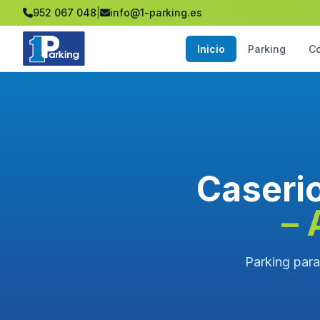
952 067 048
|
info@1-parking.es
Inicio
Parking
C
Caserio
– 
Parking para