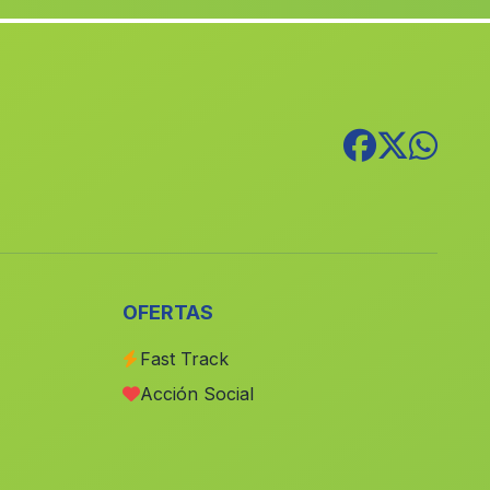
Hortalanca
(Malaga)
Cortijada Polopos
(Malaga)
Seco de Lucena
(Malaga)
Caserio Huit
(Malaga)
Capileira
(Malaga)
Fabrica Aceites La Quinteria
(Malaga)
Septa
(Malaga)
Venta del Relleno
(Malaga)
OFERTAS
La Linea de la Concepcion
(Malaga)
Fast Track
Barrio de la Mina
(Malaga)
Acción Social
Caserio Candon
(Malaga)
Caserio Cerro Molino
(Malaga)