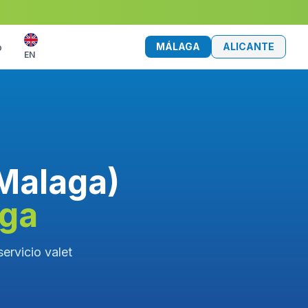
MÁLAGA
ALICANTE
o
EN
(Malaga)
aga
ervicio valet