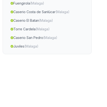
Fuengirola
(Malaga)
Caserio Costa de Sanlúcar
(Malaga)
Caserio El Batan
(Malaga)
Torre Cardela
(Malaga)
Caserio San Pedro
(Malaga)
Juviles
(Malaga)
Lebrija
(Malaga)
Caserio Puerto Carbon
(Malaga)
Concepcion
(Malaga)
La Cartuja
(Malaga)
Monte Alto
(Malaga)
Casas Hortalanca
(Malaga)
Los Morales
(Malaga)