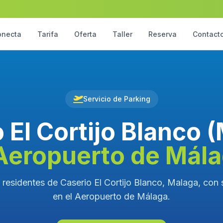
onecta
Tarifa
Oferta
Taller
Reserva
Contact
Servicio de Parking
 El Cortijo Blanco 
Aeropuerto de Mál
 residentes de Caserio El Cortijo Blanco, Malaga, con s
en el Aeropuerto de Málaga.