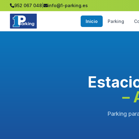
952 067 048
|
info@1-parking.es
Inicio
Parking
C
Estaci
– 
Parking para