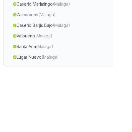
Caserio Marimingo
(Malaga)
Zamoranos
(Malaga)
Caserio Barjis Bajo
(Malaga)
Valbueno
(Malaga)
Santa Ana
(Malaga)
Lugar Nuevo
(Malaga)
Cortijada Polopos
(Malaga)
Ubrique
(Malaga)
Caserio Molinillo
(Malaga)
Bayarcal
(Malaga)
Valdezufre
(Malaga)
Vallequemado
(Malaga)
Caserio Fuente Caldera
(Malaga)