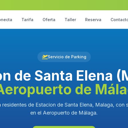
onecta
Tarifa
Oferta
Taller
Reserva
Contact
Servicio de Parking
on de Santa Elena (
Aeropuerto de Mál
 residentes de Estacion de Santa Elena, Malaga, con s
en el Aeropuerto de Málaga.