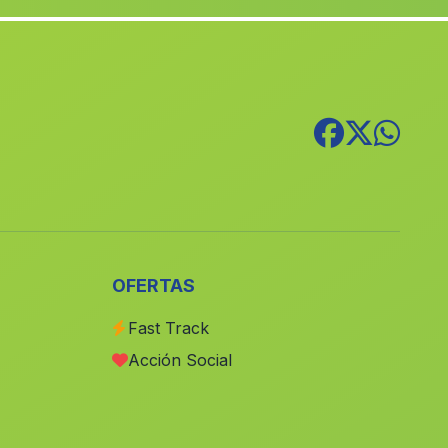
Caserio El Algarrobillo
(Malaga)
Canada las Marquesados
(Malaga)
Gandul
(Malaga)
Caserio Tallon Bajo
(Malaga)
Torreperogil
(Malaga)
Los Santos
(Malaga)
Cotilfa Alta
(Malaga)
Palacio del Rey
(Malaga)
OFERTAS
Carcabuey
(Malaga)
Fast Track
Otura
(Malaga)
Acción Social
Onitar
(Malaga)
Almensilla
(Malaga)