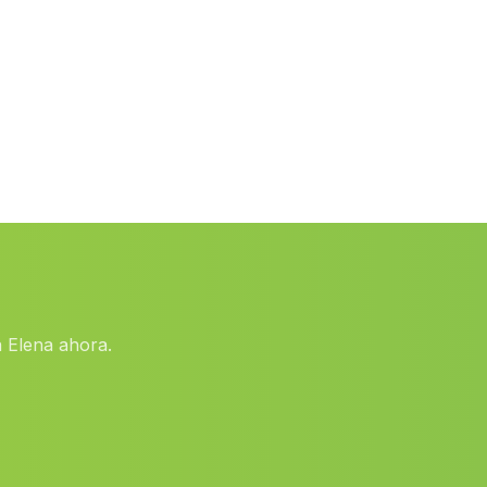
Caserio Canada del Senor
(Malaga)
Ochichar
(Malaga)
Tamojares
(Malaga)
Romilla
(Malaga)
Rambla de los Lobos
(Malaga)
Pescador
(Malaga)
Mollina
(Malaga)
Caserio Las Balrotas
(Malaga)
 Elena ahora.
Cortijada La Mujer
(Malaga)
Monachil
(Malaga)
Torre del Mar
(Malaga)
Dehesa de las Yeguas
(Malaga)