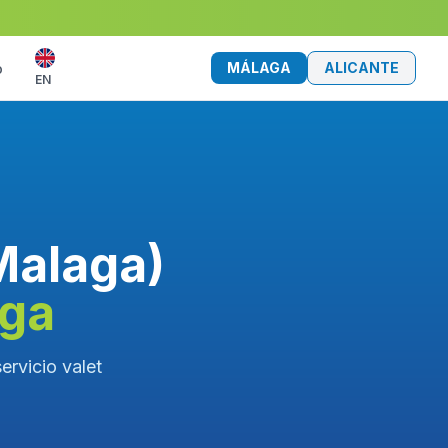
MÁLAGA
ALICANTE
o
EN
Malaga)
aga
ervicio valet