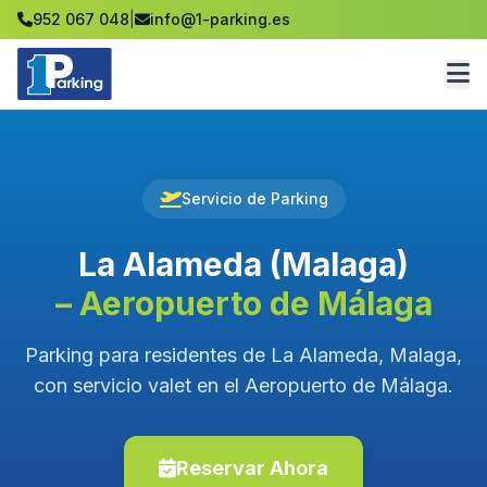
952 067 048
|
info@1-parking.es
Servicio de Parking
La Alameda (Malaga)
– Aeropuerto de Málaga
Parking para residentes de La Alameda, Malaga,
con servicio valet en el Aeropuerto de Málaga.
Reservar Ahora