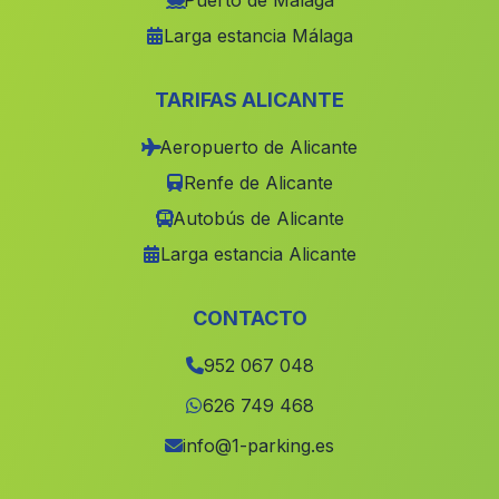
Puerto de Málaga
Larga estancia Málaga
La Carrasca
(Malaga)
Alfaiz
(Malaga)
TARIFAS ALICANTE
Campillos
(Malaga)
Aeropuerto de Alicante
Archidona
(Malaga)
Renfe de Alicante
Cortijada Los Almendros
(Malaga)
Autobús de Alicante
El Chorrillo
(Malaga)
Larga estancia Alicante
Parauta
(Malaga)
Notaez
(Malaga)
CONTACTO
Roquetas
(Malaga)
952 067 048
Caserio Bonanza
(Malaga)
626 749 468
Caserio La Resinera
(Malaga)
info@1-parking.es
Moguer
(Malaga)