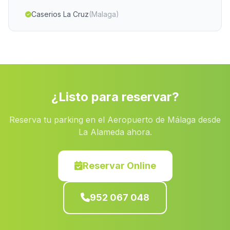
Caserios La Cruz
(Malaga)
Canete la Real
(Malaga)
Las Vinicas
(Malaga)
Caserio El Arroyo de Verdelecho
(Malaga)
Palacio del Rey
(Malaga)
¿Listo para reservar?
El Rescate
(Malaga)
Reserva tu parking en el Aeropuerto de Málaga desde
Puntales
(Malaga)
La Alameda ahora.
Casa de Vistalegre
(Malaga)
Cortijada Canada de Miralles
(Malaga)
Reservar Online
Taramay
(Malaga)
952 067 048
Martos
(Malaga)
Lobres
(Malaga)