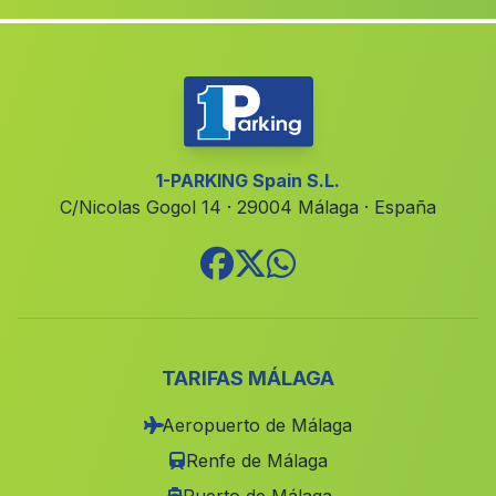
Casa de Nava del Milano
(Malaga)
Navas de San Juan
(Malaga)
Badolatosa
(Malaga)
Finana
(Malaga)
Gerena
(Malaga)
1-PARKING Spain S.L.
C/Nicolas Gogol 14 · 29004 Málaga · España
Caserio Las Lomas
(Malaga)
Los Banuelos
(Malaga)
La Harinosa
(Malaga)
Los Anchos
(Malaga)
Alberite
(Malaga)
TARIFAS MÁLAGA
Caserio Arroyo Pinares
(Malaga)
Aeropuerto de Málaga
Derde
(Malaga)
Renfe de Málaga
Estacion Santuario La Yedra
(Malaga)