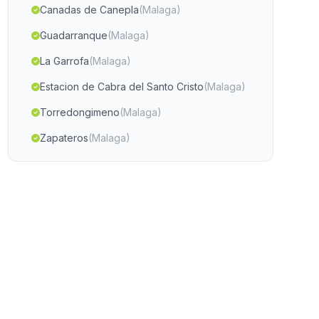
Canadas de Canepla
(Malaga)
Guadarranque
(Malaga)
La Garrofa
(Malaga)
Estacion de Cabra del Santo Cristo
(Malaga)
Torredongimeno
(Malaga)
Zapateros
(Malaga)
Punta Umbria
(Malaga)
El Palo
(Malaga)
Gacia Alto
(Malaga)
El Pozo del Esparto
(Malaga)
Estacion de San Bartolome de la
(Malaga)
Torre
Barriada Las Cuevas de Maria
(Malaga)