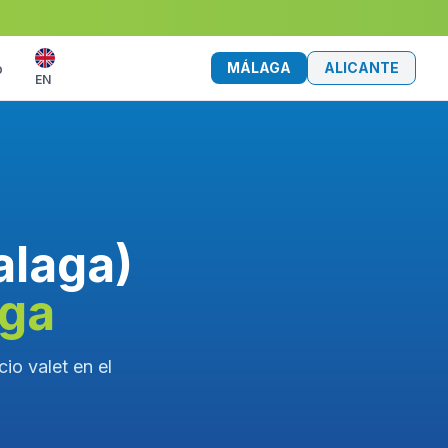
MÁLAGA
ALICANTE
o
EN
alaga)
aga
io valet en el