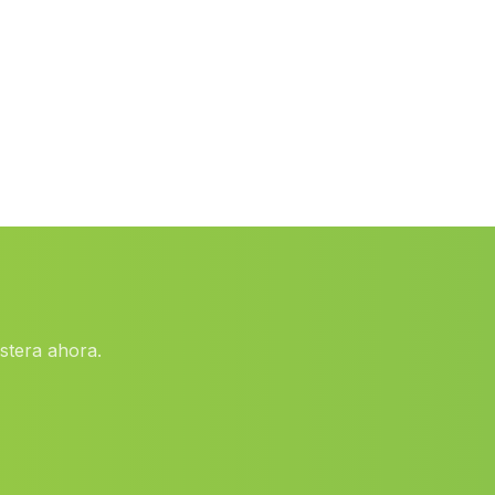
El Pilar
(Malaga)
Inmaculada
(Malaga)
El Almiceran
(Malaga)
Tharsis Minas
(Malaga)
Lanjaron
(Malaga)
Caserios Dehesa del Toril
(Malaga)
Pozo del Camino
(Malaga)
Conil de la Frontera
(Malaga)
Caserio Costa de Sanlúcar
(Malaga)
stera ahora.
La Ballestera
(Malaga)
Almachar
(Malaga)
Las Playas
(Malaga)