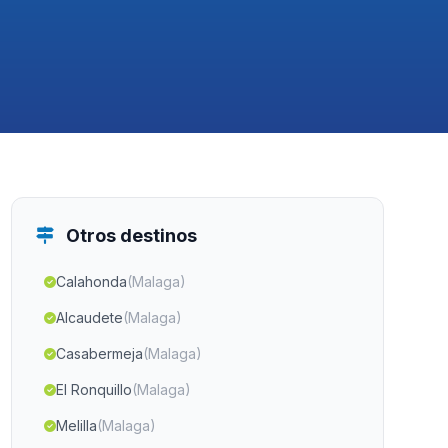
Otros destinos
Calahonda
(Malaga)
Alcaudete
(Malaga)
Casabermeja
(Malaga)
El Ronquillo
(Malaga)
Melilla
(Malaga)