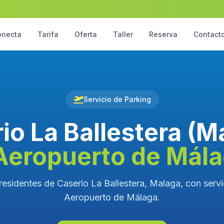
onecta
Tarifa
Oferta
Taller
Reserva
Contact
Servicio de Parking
io La Ballestera (M
Aeropuerto de Mál
residentes de Caserio La Ballestera, Malaga, con servic
Aeropuerto de Málaga.