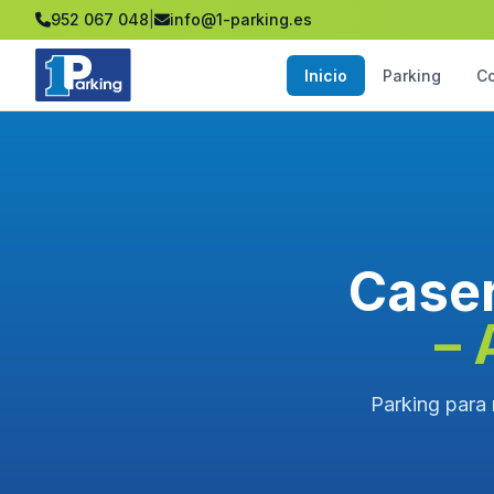
952 067 048
|
info@1-parking.es
Inicio
Parking
C
Caser
– 
Parking para 