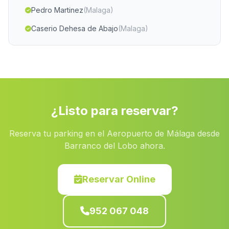
Pedro Martinez
(Malaga)
Caserio Dehesa de Abajo
(Malaga)
Corral Rubio
(Malaga)
Caserio Manzanillo
(Malaga)
Cortijada El Barranco del Caballar
(Malaga)
Los Perez
(Malaga)
¿Listo para reservar?
Los Montoros
(Malaga)
Reserva tu parking en el Aeropuerto de Málaga desde
Caserio del Cerezo
(Malaga)
Barranco del Lobo ahora.
Cortijada La Gelibra
(Malaga)
Balbaina
(Malaga)
Reservar Online
Bollullos de la Mitacion
(Malaga)
952 067 048
Veredas
(Malaga)