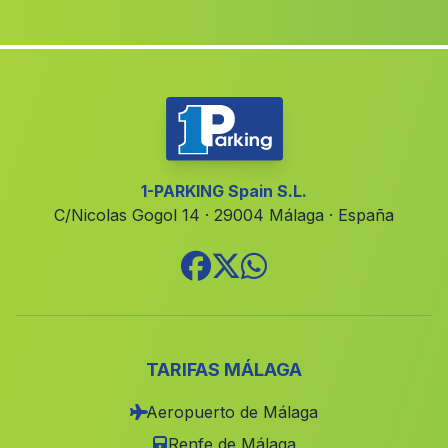
Caserio Barriga
(Malaga)
Caserio Tierras Nuevas
(Malaga)
Gil Alonso
(Malaga)
Cortijada El Algarrobico
(Malaga)
Muela
(Malaga)
El Encinar
(Malaga)
1-PARKING Spain S.L.
C/Nicolas Gogol 14 · 29004 Málaga · España
Estacion de Almonaster
(Malaga)
Aracena
(Malaga)
Jaroso
(Malaga)
Ventas de Huelma
(Malaga)
Guadabraz
(Malaga)
TARIFAS MÁLAGA
Ñeca
(Malaga)
Aeropuerto de Málaga
Cortijada Los Arcos
(Malaga)
Renfe de Málaga