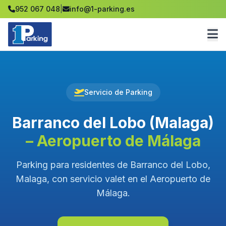
952 067 048
|
info@1-parking.es
Servicio de Parking
Barranco del Lobo (Malaga)
– Aeropuerto de Málaga
Parking para residentes de Barranco del Lobo,
Malaga, con servicio valet en el Aeropuerto de
Málaga.