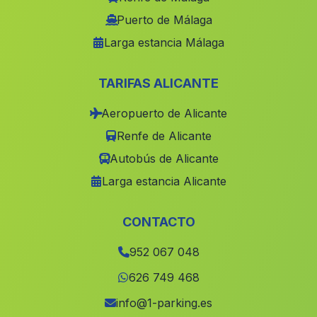
Casa de Algarabejo
(Malaga)
Puerto de Málaga
Larga estancia Málaga
Cortijo de la Tobilla
(Malaga)
Torralba
(Malaga)
TARIFAS ALICANTE
Villanueva de Mesia
(Malaga)
Aeropuerto de Alicante
Estacion de Larva
(Malaga)
Renfe de Alicante
La Corchuela
(Malaga)
Autobús de Alicante
Caserio Villar de Cuevas
(Malaga)
Larga estancia Alicante
Bargis
(Malaga)
El Judio
(Malaga)
CONTACTO
Cortijada Los Aljibillos
(Malaga)
952 067 048
Umbrete
(Malaga)
626 749 468
Barriada El Cid
(Malaga)
info@1-parking.es