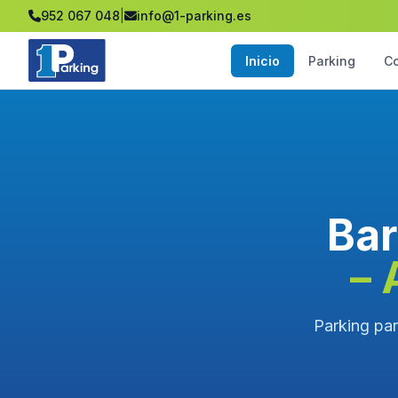
952 067 048
|
info@1-parking.es
Inicio
Parking
C
Bar
– 
Parking par