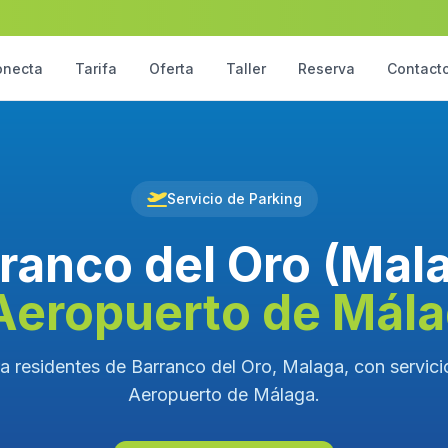
onecta
Tarifa
Oferta
Taller
Reserva
Contact
Servicio de Parking
ranco del Oro (Mal
Aeropuerto de Mál
a residentes de Barranco del Oro, Malaga, con servicio
Aeropuerto de Málaga.