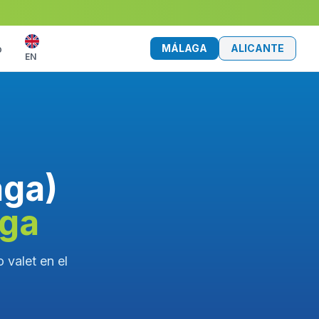
MÁLAGA
ALICANTE
o
EN
aga)
aga
 valet en el