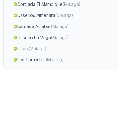
Cortijada El Alambique
(Malaga)
Caserios Almenara
(Malaga)
Barriada Aulabar
(Malaga)
Caserio La Vega
(Malaga)
Otura
(Malaga)
Los Torrentes
(Malaga)
Anora
(Malaga)
Tobazo
(Malaga)
Hacienda de Tarazona
(Malaga)
Hacienda de Zafra
(Malaga)
Caserio Jaroso
(Malaga)
Caserio Abejuela
(Malaga)
Caserio Carraca
(Malaga)