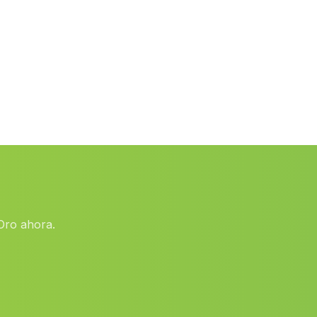
Purullena
(Malaga)
Fuerte del Rey
(Malaga)
El Águila
(Malaga)
Sabiote
(Malaga)
Cortijada Campo Bajo
(Malaga)
El Secano
(Malaga)
Caserio Floristal
(Malaga)
Albaladejo
(Malaga)
Oro ahora.
Torre Cardela
(Malaga)
Grenade
(Malaga)
Las Canales
(Malaga)
Casas Canamares
(Malaga)