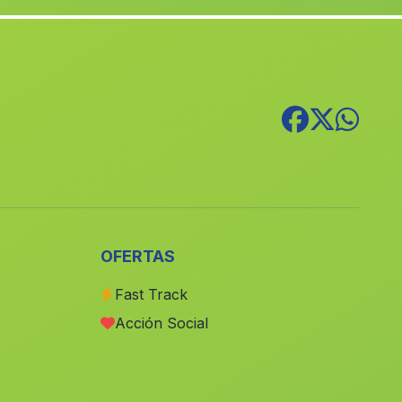
Caserio La Caseria
(Malaga)
Arenas del Rey
(Malaga)
Hacienda Los Rosales
(Malaga)
Caserio Cortijillos de Campocamara
(Malaga)
Haza del Trigo
(Malaga)
Estacion de Cabra
(Malaga)
Caserio de Lobrosan
(Malaga)
Las Cuevas de los Medinas
(Malaga)
OFERTAS
La Ribera de Algaida
(Malaga)
Fast Track
El Avellano
(Malaga)
Acción Social
Puebla de Don Fadrique
(Malaga)
Caserio del Castano
(Malaga)