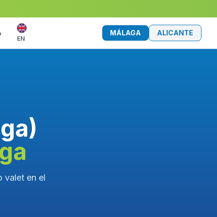
MÁLAGA
ALICANTE
o
EN
aga)
aga
 valet en el