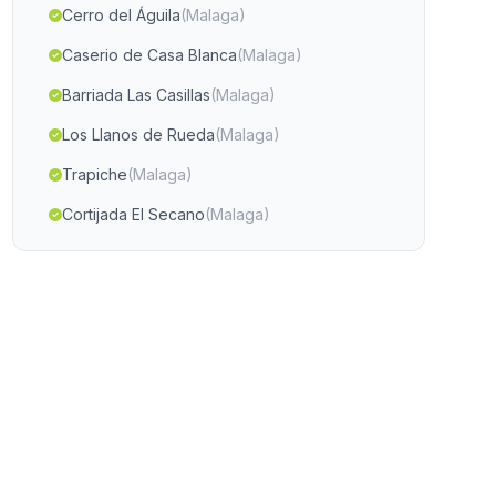
Cerro del Águila
(Malaga)
Caserio de Casa Blanca
(Malaga)
Barriada Las Casillas
(Malaga)
Los Llanos de Rueda
(Malaga)
Trapiche
(Malaga)
Cortijada El Secano
(Malaga)
El Serrano
(Malaga)
Jimena
(Malaga)
Punta Umbria
(Malaga)
Caserio Prado Negro
(Malaga)
El Jaúl
(Malaga)
Casas Morron de Arate
(Malaga)
El Cucador
(Malaga)