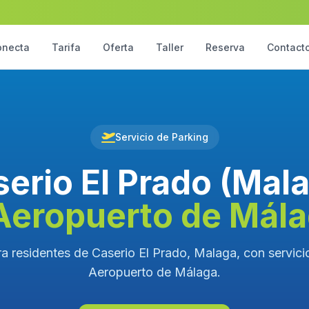
onecta
Tarifa
Oferta
Taller
Reserva
Contact
Servicio de Parking
erio El Prado (Mal
Aeropuerto de Mál
a residentes de Caserio El Prado, Malaga, con servicio
Aeropuerto de Málaga.