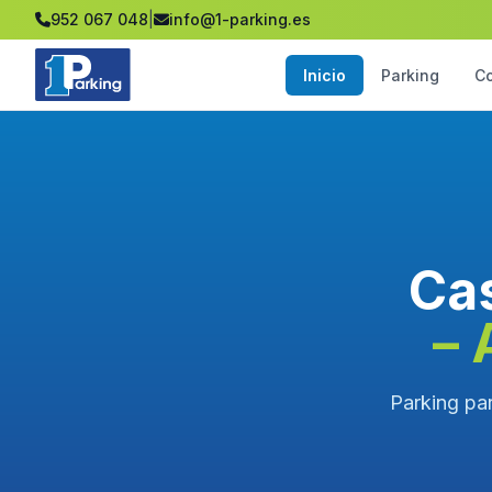
952 067 048
|
info@1-parking.es
Inicio
Parking
C
Cas
– 
Parking par