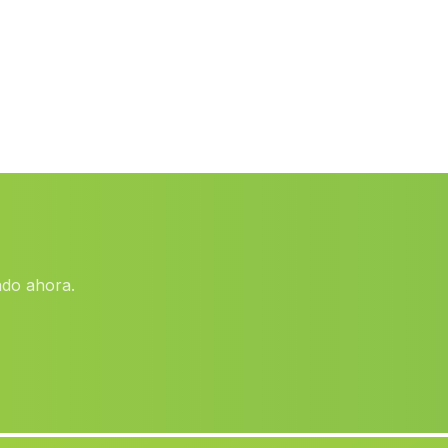
Los Llanos del Mayor
(Malaga)
Caserio Derde
(Malaga)
El Hoyuelo
(Malaga)
Cortijada Sierra Ahillos
(Malaga)
Cortijada Jauro
(Malaga)
Caserio Reculo
(Malaga)
Santa Maria
(Malaga)
ado ahora.
Barrio Cortijillos
(Malaga)
Caserio Pastranas
(Malaga)
Barriada de Burgallana
(Malaga)
Sierra
(Malaga)
Casa de los Frailes
(Malaga)