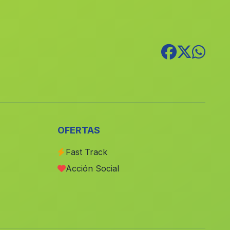
Albaida del Aljarafe
(Malaga)
La Mezquitilla
(Malaga)
Lavapies
(Malaga)
Caserio Alameda del Obispo
(Malaga)
Los Jarales
(Malaga)
Santa Eufemia
(Malaga)
Cortijada Rambla de Balata
(Malaga)
OFERTAS
Miranda del Rey
(Malaga)
Fast Track
Los Monjos
(Malaga)
Acción Social
Caserio Tarifa
(Malaga)
Cortijada Los Algibillos
(Malaga)
Alamo
(Malaga)