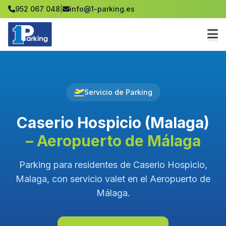
952 067 048
|
info@1-parking.es
Servicio de Parking
Caserio Hospicio (Malaga)
– Aeropuerto de Málaga
Parking para residentes de Caserio Hospicio,
Malaga, con servicio valet en el Aeropuerto de
Málaga.