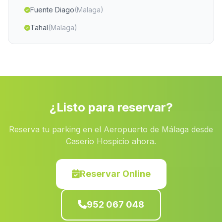
Fuente Diago
(Malaga)
Tahal
(Malaga)
Reculo
(Malaga)
Gaucin
(Malaga)
Pierres
(Malaga)
Pilas
(Malaga)
¿Listo para reservar?
Caserio Pozo de los Mozos
(Malaga)
Reserva tu parking en el Aeropuerto de Málaga desde
Los Rivas
(Malaga)
Caserio Hospicio ahora.
Cortijo San Antonio
(Malaga)
El Artunedo
(Malaga)
Reservar Online
Cortijada La Iglesia
(Malaga)
952 067 048
El Pedroso
(Malaga)