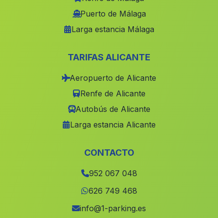
Canada las Marquesados
(Malaga)
Puerto de Málaga
Larga estancia Málaga
Los Tercios
(Malaga)
Membrillo Alto
(Malaga)
TARIFAS ALICANTE
Albaladejo
(Malaga)
Aeropuerto de Alicante
Caserio La Piedra del Zahor
(Malaga)
Renfe de Alicante
Oliar
(Malaga)
Autobús de Alicante
Encinosola
(Malaga)
Larga estancia Alicante
Rubiales
(Malaga)
La Agracea
(Malaga)
CONTACTO
Valdelarco
(Malaga)
952 067 048
La Linea de la Concepcion
(Malaga)
626 749 468
El Acebuche
(Malaga)
info@1-parking.es